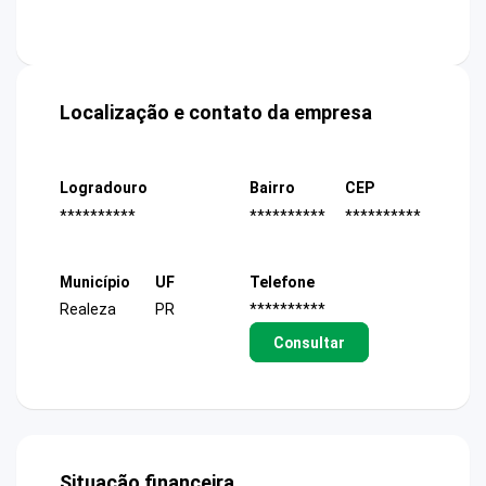
Localização e contato da empresa
Logradouro
Bairro
CEP
**********
**********
**********
Município
UF
Telefone
Realeza
PR
**********
Consultar
Situação financeira