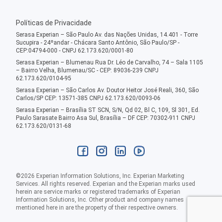
Políticas de Privacidade
Serasa Experian – São Paulo Av. das Nações Unidas, 14.401 - Torre
Sucupira - 24ºandar - Chácara Santo Antônio, São Paulo/SP -
CEP:04794-000 - CNPJ 62.173.620/0001-80
Serasa Experian – Blumenau Rua Dr. Léo de Carvalho, 74 – Sala 1105
– Bairro Velha, Blumenau/SC - CEP: 89036-239 CNPJ
62.173.620/0104-95
Serasa Experian – São Carlos Av. Doutor Heitor José Reali, 360, São
Carlos/SP CEP: 13571-385 CNPJ 62.173.620/0093-06
Serasa Experian – Brasília ST SCN, S/N, Qd 02, Bl C, 109, Sl 301, Ed.
Paulo Sarasate Bairro Asa Sul, Brasília – DF CEP: 70302-911 CNPJ
62.173.620/0131-68
©
2026
Experian Information Solutions, Inc. Experian Marketing
Services. All rights reserved. Experian and the Experian marks used
herein are service marks or registered trademarks of Experian
Information Solutions, Inc. Other product and company names
mentioned here in are the property of their respective owners.