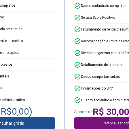
completos
Dados cadastrais completos
ivo
Serasa Score Positivo
nda presumida
Faturamento ou renda presum
ite de crédito
Recomendação e limite de créd
 e anotações
Dívidas, negativas e anotaçõe
rotestos
Detalhamento de protestos
ntais
Dados comportamentais
PC
Informações do SPC
e administrativo
Quadro societário e administr
(R$
0,00
)
R$
30,0
A partir de
sultar grátis
Personalizar con