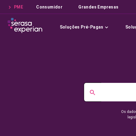
PME
Consumidor
Grandes Empresas
Soluções Pré-Pagas
Solu
Os dados
legis