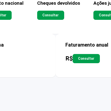
to nacional
Cheques devolvidos
Ações ju
ltar
Consultar
Consul
sa
Faturamento anual
R$
Consultar