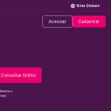
Sites Globais
Acessar
Cadastrar
Consultar Grátis
observa a
 aqui.