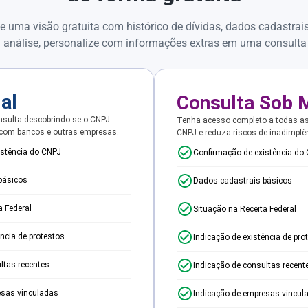
e uma visão gratuita com histórico de dívidas, dados cadastrai
 análise, personalize com informações extras em uma consulta
ial
Consulta Sob 
sulta descobrindo se o CNPJ
Tenha acesso completo a todas a
 com bancos e outras empresas.
CNPJ e reduza riscos de inadimplê
istência do CNPJ
Confirmação de existência do
básicos
Dados cadastrais básicos
a Federal
Situação na Receita Federal
ência de protestos
Indicação de existência de pro
ltas recentes
Indicação de consultas recent
esas vinculadas
Indicação de empresas vincul