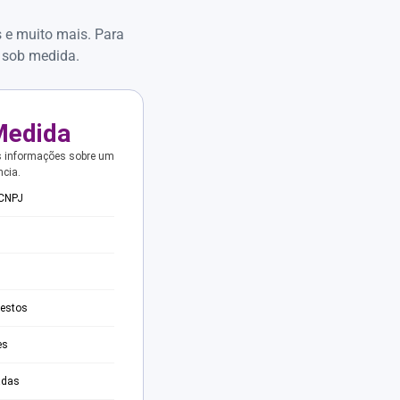
s e muito mais. Para
 sob medida.
Medida
s informações sobre um
ncia.
 CNPJ
testos
es
adas