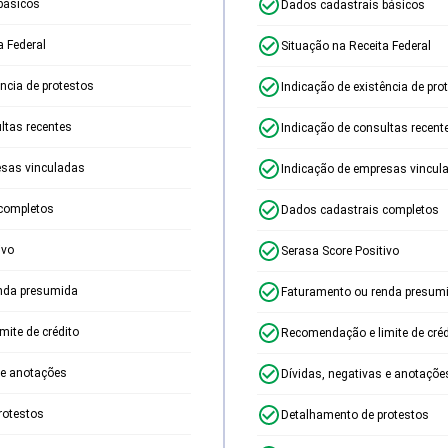
básicos
Dados cadastrais básicos
a Federal
Situação na Receita Federal
ência de protestos
Indicação de existência de pro
ltas recentes
Indicação de consultas recent
esas vinculadas
Indicação de empresas vincul
completos
Dados cadastrais completos
ivo
Serasa Score Positivo
nda presumida
Faturamento ou renda presum
ite de crédito
Recomendação e limite de créd
 e anotações
Dívidas, negativas e anotaçõe
rotestos
Detalhamento de protestos