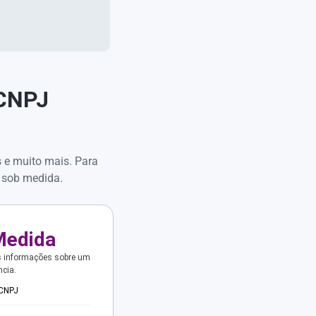
 CNPJ
s e muito mais. Para
 sob medida.
Medida
s informações sobre um
ncia.
 CNPJ