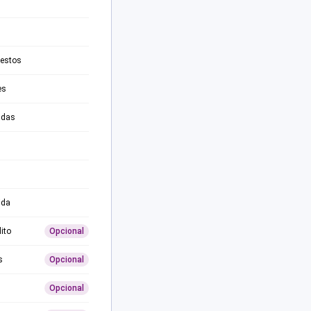
testos
es
adas
ida
ito
Opcional
s
Opcional
Opcional