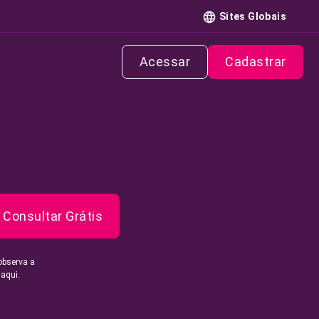
Sites Globais
Acessar
Cadastrar
Consultar Grátis
observa a
 aqui.