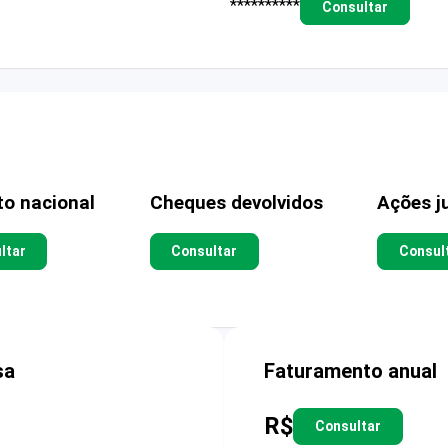
**********
Consultar
to nacional
Cheques devolvidos
Ações ju
ltar
Consultar
Consul
sa
Faturamento anual
R$
Consultar