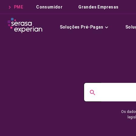
PME
Consumidor
Grandes Empresas
Soluções Pré-Pagas
Solu
Os dados
legis