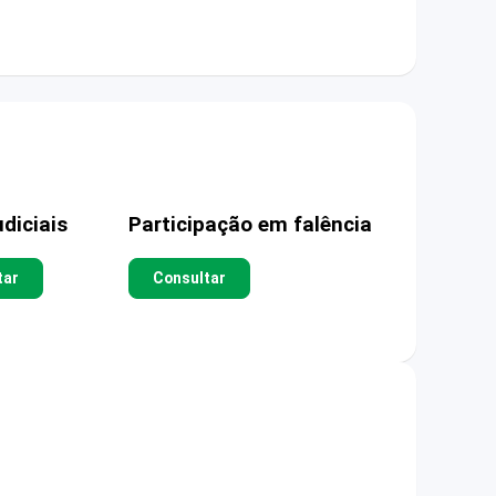
diciais
Participação em falência
tar
Consultar