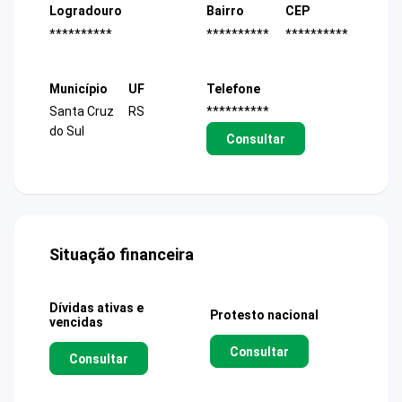
Logradouro
Bairro
CEP
**********
**********
**********
Município
UF
Telefone
Santa Cruz
RS
**********
do Sul
Consultar
Situação financeira
Dívidas ativas e
Protesto nacional
vencidas
Consultar
Consultar