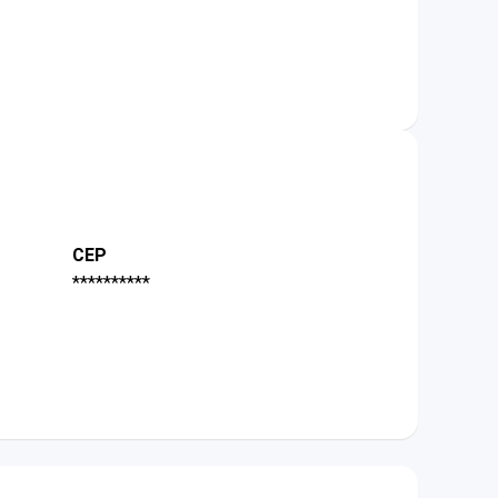
CEP
**********