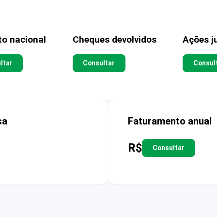
to nacional
Cheques devolvidos
Ações ju
ltar
Consultar
Consul
sa
Faturamento anual
R$
Consultar