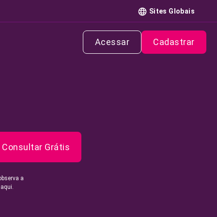
Sites Globais
Acessar
Cadastrar
Consultar Grátis
observa a
 aqui.