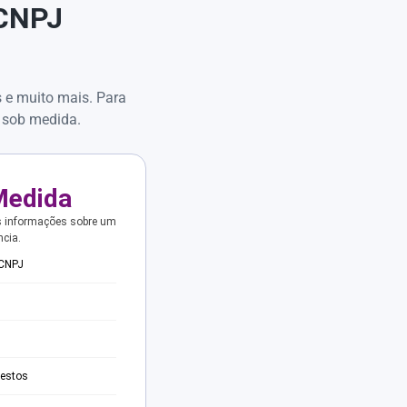
 CNPJ
s e muito mais. Para
 sob medida.
Medida
s informações sobre um
ncia.
 CNPJ
testos