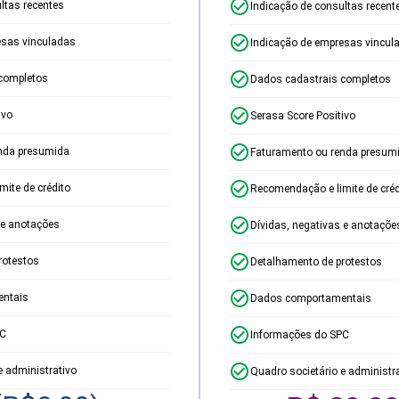
ltas recentes
Indicação de consultas recent
esas vinculadas
Indicação de empresas vincul
completos
Dados cadastrais completos
ivo
Serasa Score Positivo
nda presumida
Faturamento ou renda presum
ite de crédito
Recomendação e limite de créd
 e anotações
Dívidas, negativas e anotaçõe
rotestos
Detalhamento de protestos
ntais
Dados comportamentais
PC
Informações do SPC
e administrativo
Quadro societário e administr