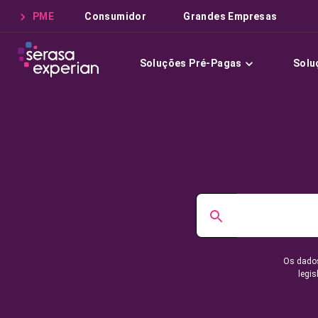
PME
Consumidor
Grandes Empresas
Soluções Pré-Pagas
Solu
Os dados
legis