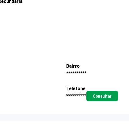
secundária
Bairro
**********
Telefone
**********
Consultar