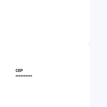
CEP
**********