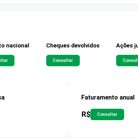
to nacional
Cheques devolvidos
Ações ju
ltar
Consultar
Consul
sa
Faturamento anual
R$
Consultar