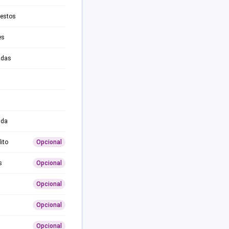
testos
es
adas
ida
ito
Opcional
s
Opcional
Opcional
Opcional
Opcional