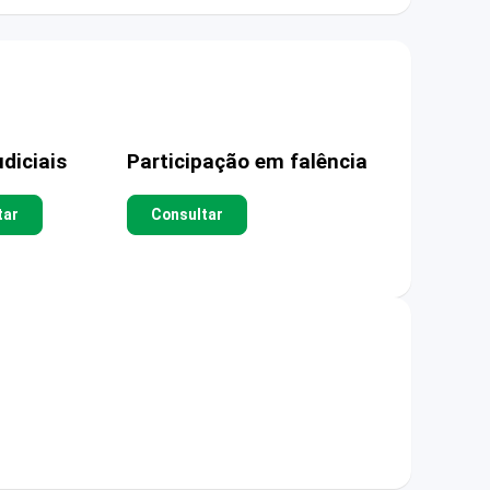
diciais
Participação em falência
tar
Consultar