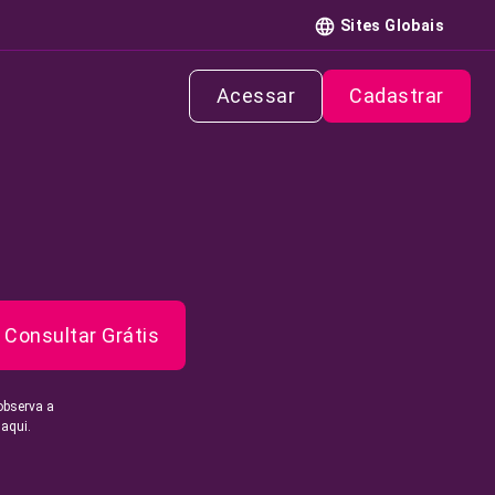
Sites Globais
Acessar
Cadastrar
Consultar Grátis
observa a
 aqui.