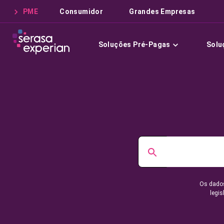
PME
Consumidor
Grandes Empresas
Soluções Pré-Pagas
Solu
Os dados
legis