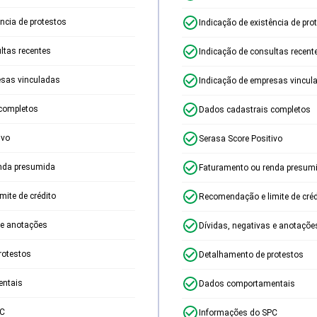
ência de protestos
Indicação de existência de pro
ltas recentes
Indicação de consultas recent
esas vinculadas
Indicação de empresas vincul
completos
Dados cadastrais completos
ivo
Serasa Score Positivo
nda presumida
Faturamento ou renda presum
ite de crédito
Recomendação e limite de créd
 e anotações
Dívidas, negativas e anotaçõe
rotestos
Detalhamento de protestos
ntais
Dados comportamentais
PC
Informações do SPC