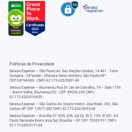
Políticas de Privacidade
Serasa Experian – São Paulo Av. das Nações Unidas, 14.401 - Torre
Sucupira - 24ºandar - Chácara Santo Antônio, São Paulo/SP -
CEP:04794-000 - CNPJ 62.173.620/0001-80
Serasa Experian – Blumenau Rua Dr. Léo de Carvalho, 74 – Sala 1105
– Bairro Velha, Blumenau/SC - CEP: 89036-239 CNPJ
62.173.620/0104-95
Serasa Experian – São Carlos Av. Doutor Heitor José Reali, 360, São
Carlos/SP CEP: 13571-385 CNPJ 62.173.620/0093-06
Serasa Experian – Brasília ST SCN, S/N, Qd 02, Bl C, 109, Sl 301, Ed.
Paulo Sarasate Bairro Asa Sul, Brasília – DF CEP: 70302-911 CNPJ
62.173.620/0131-68