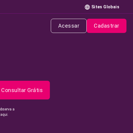
Sites Globais
Acessar
Cadastrar
Consultar Grátis
observa a
 aqui.