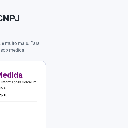
 CNPJ
s e muito mais. Para
 sob medida.
Medida
s informações sobre um
ncia.
 CNPJ