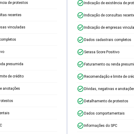
ência de protestos
Indicação de existência de pro
ltas recentes
Indicação de consultas recent
esas vinculadas
Indicação de empresas vincul
completos
Dados cadastrais completos
ivo
Serasa Score Positivo
nda presumida
Faturamento ou renda presum
ite de crédito
Recomendação e limite de créd
 e anotações
Dívidas, negativas e anotaçõe
rotestos
Detalhamento de protestos
ntais
Dados comportamentais
PC
Informações do SPC