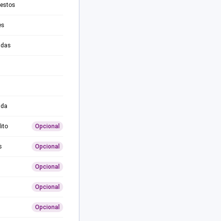
testos
es
adas
ida
ito
Opcional
s
Opcional
Opcional
Opcional
Opcional