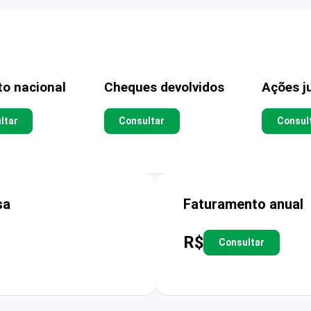
to nacional
Cheques devolvidos
Ações ju
ltar
Consultar
Consul
sa
Faturamento anual
R$
Consultar