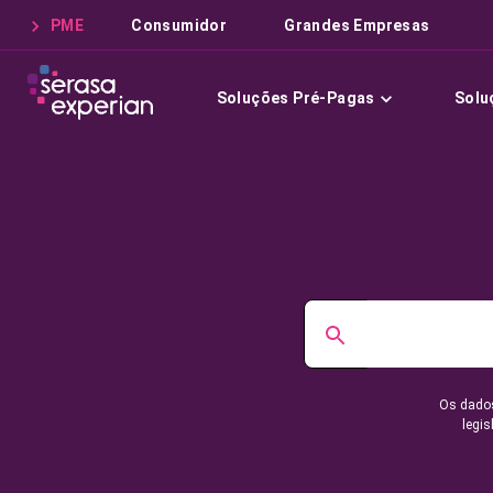
PME
Consumidor
Grandes Empresas
Soluções Pré-Pagas
Solu
Os dados
legis