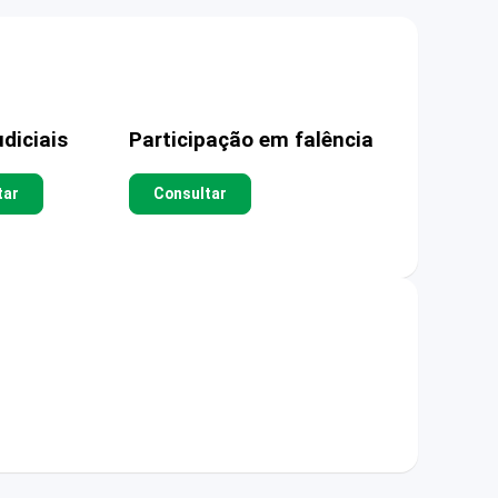
diciais
Participação em falência
tar
Consultar