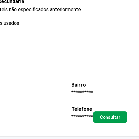
secundária
teis não especificados anteriormente
os usados
Bairro
**********
Telefone
**********
Consultar