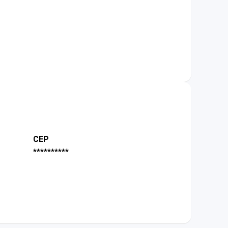
CEP
**********