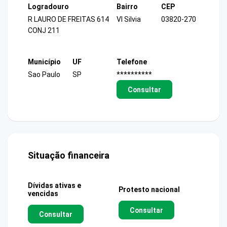
Logradouro
Bairro
CEP
R LAURO DE FREITAS 614
Vl Silvia
03820-270
CONJ 211
Município
UF
Telefone
Sao Paulo
SP
**********
Consultar
Situação financeira
Dívidas ativas e
Protesto nacional
vencidas
Consultar
Consultar