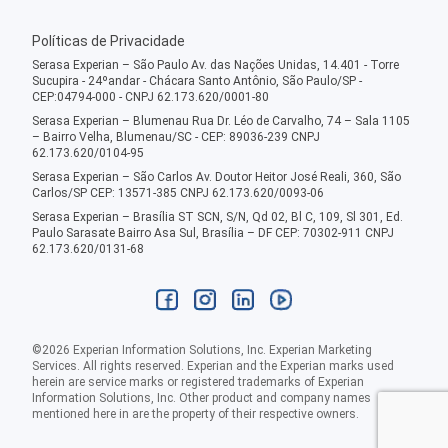
Políticas de Privacidade
Serasa Experian – São Paulo Av. das Nações Unidas, 14.401 - Torre
Sucupira - 24ºandar - Chácara Santo Antônio, São Paulo/SP -
CEP:04794-000 - CNPJ 62.173.620/0001-80
Serasa Experian – Blumenau Rua Dr. Léo de Carvalho, 74 – Sala 1105
– Bairro Velha, Blumenau/SC - CEP: 89036-239 CNPJ
62.173.620/0104-95
Serasa Experian – São Carlos Av. Doutor Heitor José Reali, 360, São
Carlos/SP CEP: 13571-385 CNPJ 62.173.620/0093-06
Serasa Experian – Brasília ST SCN, S/N, Qd 02, Bl C, 109, Sl 301, Ed.
Paulo Sarasate Bairro Asa Sul, Brasília – DF CEP: 70302-911 CNPJ
62.173.620/0131-68
©
2026
Experian Information Solutions, Inc. Experian Marketing
Services. All rights reserved. Experian and the Experian marks used
herein are service marks or registered trademarks of Experian
Information Solutions, Inc. Other product and company names
mentioned here in are the property of their respective owners.