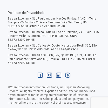
Políticas de Privacidade
Serasa Experian – São Paulo Av. das Nações Unidas, 14.401 - Torre
Sucupira - 24ºandar - Chácara Santo Antônio, São Paulo/SP -
CEP:04794-000 - CNPJ 62.173.620/0001-80
Serasa Experian – Blumenau Rua Dr. Léo de Carvalho, 74 – Sala 1105
– Bairro Velha, Blumenau/SC - CEP: 89036-239 CNPJ
62.173.620/0104-95
Serasa Experian – São Carlos Av. Doutor Heitor José Reali, 360, São
Carlos/SP CEP: 13571-385 CNPJ 62.173.620/0093-06
Serasa Experian – Brasília ST SCN, S/N, Qd 02, Bl C, 109, Sl 301, Ed.
Paulo Sarasate Bairro Asa Sul, Brasília – DF CEP: 70302-911 CNPJ
62.173.620/0131-68
©
2026
Experian Information Solutions, Inc. Experian Marketing
Services. All rights reserved. Experian and the Experian marks used
herein are service marks or registered trademarks of Experian
Information Solutions, Inc. Other product and company names
mentioned here in are the property of their respective owners.