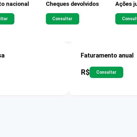
to nacional
Cheques devolvidos
Ações ju
ltar
Consultar
Consul
sa
Faturamento anual
R$
Consultar