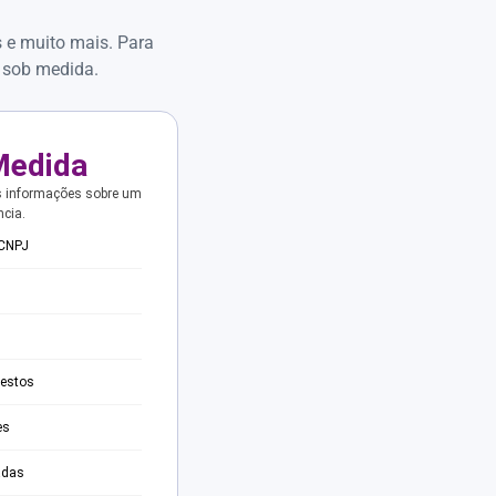
s e muito mais. Para
 sob medida.
Medida
s informações sobre um
ncia.
 CNPJ
testos
es
adas