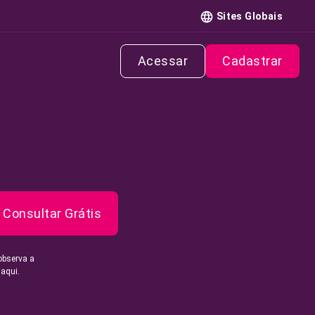
Sites Globais
Acessar
Cadastrar
Consultar Grátis
observa a
 aqui.