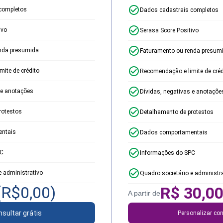
completos
Dados cadastrais completos
ivo
Serasa Score Positivo
nda presumida
Faturamento ou renda presum
ite de crédito
Recomendação e limite de créd
 e anotações
Dívidas, negativas e anotaçõe
rotestos
Detalhamento de protestos
ntais
Dados comportamentais
PC
Informações do SPC
e administrativo
Quadro societário e administr
(R$
0,00
)
R$
30,0
A partir de
sultar grátis
Personalizar con