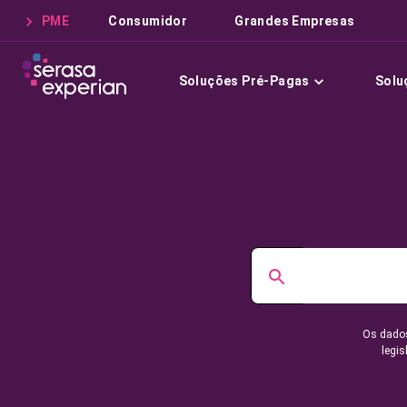
PME
Consumidor
Grandes Empresas
Soluções Pré-Pagas
Solu
Os dados
legis