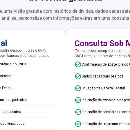
e uma visão gratuita com histórico de dívidas, dados cadastrai
 análise, personalize com informações extras em uma consulta
ial
Consulta Sob 
sulta descobrindo se o CNPJ
Tenha acesso completo a todas a
 com bancos e outras empresas.
CNPJ e reduza riscos de inadimplê
istência do CNPJ
Confirmação de existência do
básicos
Dados cadastrais básicos
a Federal
Situação na Receita Federal
ência de protestos
Indicação de existência de pro
ltas recentes
Indicação de consultas recent
esas vinculadas
Indicação de empresas vincul