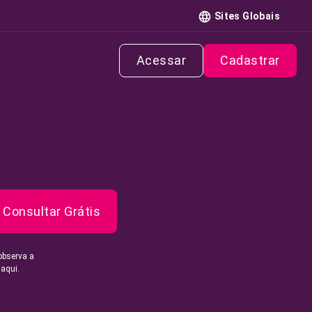
Sites Globais
Acessar
Cadastrar
Consultar Grátis
observa a
 aqui.