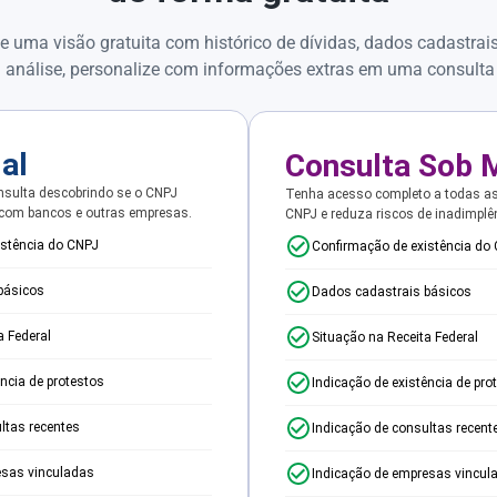
e uma visão gratuita com histórico de dívidas, dados cadastrai
 análise, personalize com informações extras em uma consulta
ial
Consulta Sob 
sulta descobrindo se o CNPJ
Tenha acesso completo a todas a
 com bancos e outras empresas.
CNPJ e reduza riscos de inadimplê
istência do CNPJ
Confirmação de existência do
básicos
Dados cadastrais básicos
a Federal
Situação na Receita Federal
ência de protestos
Indicação de existência de pro
ltas recentes
Indicação de consultas recent
esas vinculadas
Indicação de empresas vincul