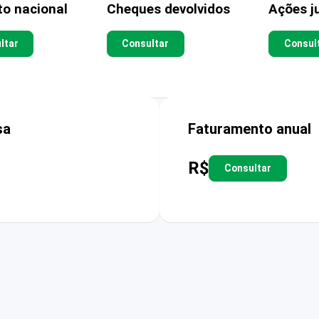
to nacional
Cheques devolvidos
Ações ju
ltar
Consultar
Consul
sa
Faturamento anual
R$
Consultar