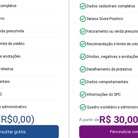
completos
Dados cadastrais completos
ivo
Serasa Score Positivo
nda presumida
Faturamento ou renda presum
ite de crédito
Recomendação e limite de créd
 e anotações
Dívidas, negativas e anotaçõe
rotestos
Detalhamento de protestos
ntais
Dados comportamentais
PC
Informações do SPC
e administrativo
Quadro societário e administr
(R$
0,00
)
R$
30,0
A partir de
sultar grátis
Personalizar con