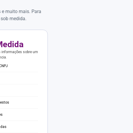
s e muito mais. Para
 sob medida.
Medida
s informações sobre um
ncia.
 CNPJ
testos
es
adas