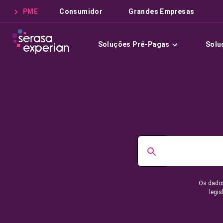
PME
Consumidor
Grandes Empresas
Soluções Pré-Pagas
Solu
Os dados
legis