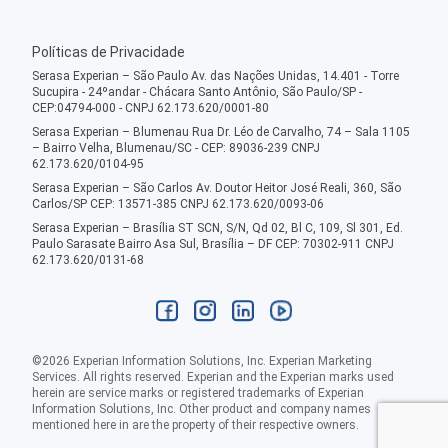
Políticas de Privacidade
Serasa Experian – São Paulo Av. das Nações Unidas, 14.401 - Torre
Sucupira - 24ºandar - Chácara Santo Antônio, São Paulo/SP -
CEP:04794-000 - CNPJ 62.173.620/0001-80
Serasa Experian – Blumenau Rua Dr. Léo de Carvalho, 74 – Sala 1105
– Bairro Velha, Blumenau/SC - CEP: 89036-239 CNPJ
62.173.620/0104-95
Serasa Experian – São Carlos Av. Doutor Heitor José Reali, 360, São
Carlos/SP CEP: 13571-385 CNPJ 62.173.620/0093-06
Serasa Experian – Brasília ST SCN, S/N, Qd 02, Bl C, 109, Sl 301, Ed.
Paulo Sarasate Bairro Asa Sul, Brasília – DF CEP: 70302-911 CNPJ
62.173.620/0131-68
©
2026
Experian Information Solutions, Inc. Experian Marketing
Services. All rights reserved. Experian and the Experian marks used
herein are service marks or registered trademarks of Experian
Information Solutions, Inc. Other product and company names
mentioned here in are the property of their respective owners.