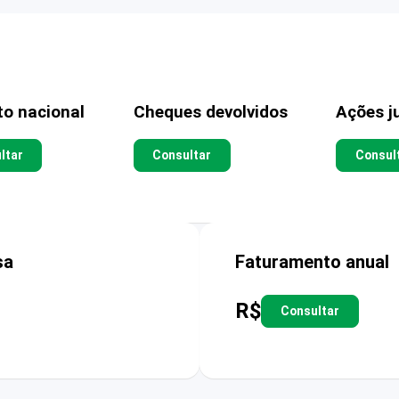
to nacional
Cheques devolvidos
Ações ju
ltar
Consultar
Consul
sa
Faturamento anual
R$
Consultar