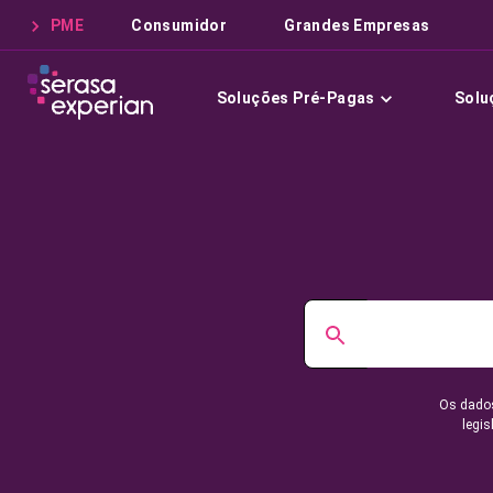
PME
Consumidor
Grandes Empresas
Soluções Pré-Pagas
Solu
Os dados
legis