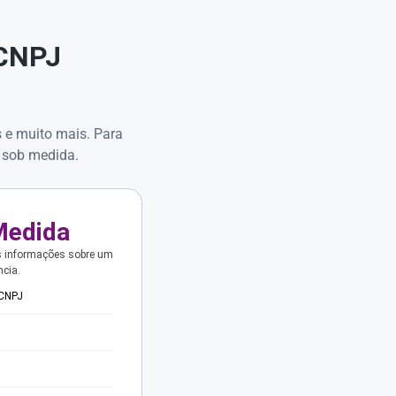
 CNPJ
s e muito mais. Para
 sob medida.
Medida
s informações sobre um
ncia.
 CNPJ