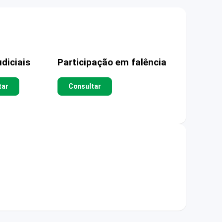
diciais
Participação em falência
tar
Consultar