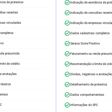
ência de protestos
Indicação de existência de pro
ltas recentes
Indicação de consultas recent
esas vinculadas
Indicação de empresas vincul
completos
Dados cadastrais completos
ivo
Serasa Score Positivo
nda presumida
Faturamento ou renda presum
ite de crédito
Recomendação e limite de créd
 e anotações
Dívidas, negativas e anotaçõe
rotestos
Detalhamento de protestos
ntais
Dados comportamentais
PC
Informações do SPC