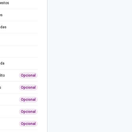
testos
es
adas
ida
ito
Opcional
s
Opcional
Opcional
Opcional
Opcional