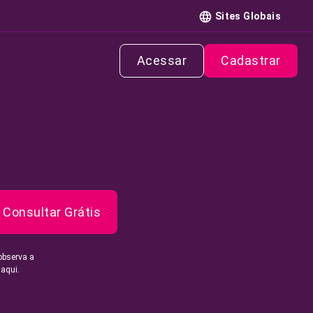
Sites Globais
Acessar
Cadastrar
Consultar Grátis
observa a
 aqui.