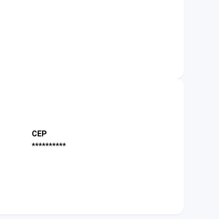
CEP
**********