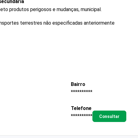
secundária
ceto produtos perigosos e mudanças, municipal.
ransportes terrestres não especificadas anteriormente
Bairro
**********
Telefone
**********
Consultar