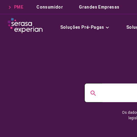
PME
Consumidor
Grandes Empresas
Soluções Pré-Pagas
Solu
Os dados
legis