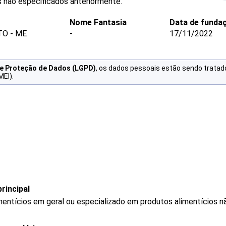
s não especificados anteriormente.
Nome Fantasia
Data de funda
TO - ME
-
17/11/2022
de Proteção de Dados (LGPD)
, os dados pessoais estão sendo tratad
MEI).
rincipal
mentícios em geral ou especializado em produtos alimentícios 