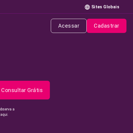
Sites Globais
Acessar
Cadastrar
Consultar Grátis
observa a
 aqui.