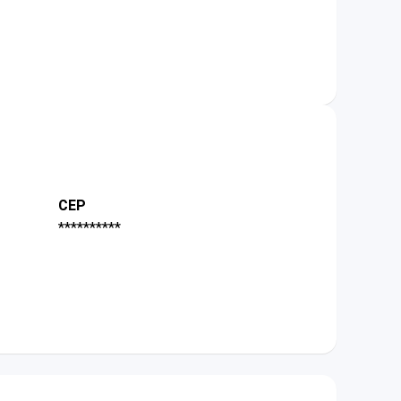
CEP
**********