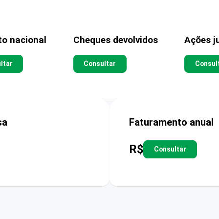
to nacional
Cheques devolvidos
Ações ju
ltar
Consultar
Consul
sa
Faturamento anual
R$
Consultar