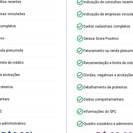
ltas recentes
Indicação de consultas recent
esas vinculadas
Indicação de empresas vincul
completos
Dados cadastrais completos
ivo
Serasa Score Positivo
nda presumida
Faturamento ou renda presum
ite de crédito
Recomendação e limite de créd
 e anotações
Dívidas, negativas e anotaçõe
rotestos
Detalhamento de protestos
ntais
Dados comportamentais
PC
Informações do SPC
e administrativo
Quadro societário e administr