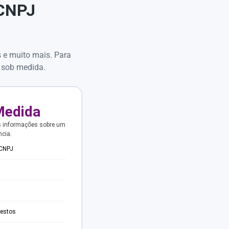
 CNPJ
s e muito mais. Para
 sob medida.
Medida
s informações sobre um
ncia.
 CNPJ
testos