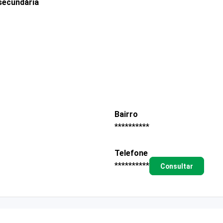
secundária
Bairro
**********
Telefone
**********
Consultar