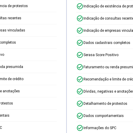
ência de protestos
Indicação de existência de pro
ltas recentes
Indicação de consultas recent
esas vinculadas
Indicação de empresas vincul
completos
Dados cadastrais completos
ivo
Serasa Score Positivo
nda presumida
Faturamento ou renda presum
ite de crédito
Recomendação e limite de créd
 e anotações
Dívidas, negativas e anotaçõe
rotestos
Detalhamento de protestos
ntais
Dados comportamentais
PC
Informações do SPC