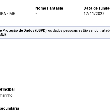
Nome Fantasia
Data de funda
IRA - ME
-
17/11/2022
de Proteção de Dados (LGPD)
, os dados pessoais estão sendo tratad
MEI).
rincipal
rmarinho
secundária