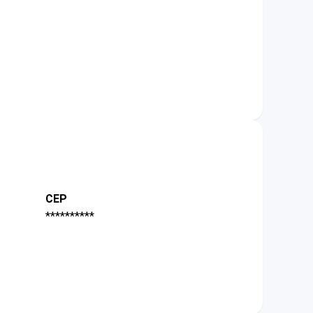
CEP
**********