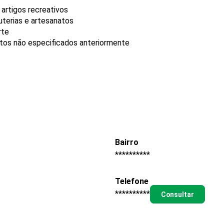
 artigos recreativos
uterias e artesanatos
rte
utos não especificados anteriormente
Bairro
**********
Telefone
**********
Consultar