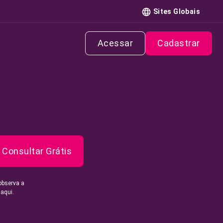
Sites Globais
Acessar
Cadastrar
Consultar Grátis
observa a
 aqui.