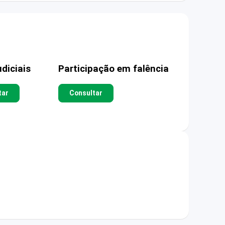
diciais
Participação em falência
tar
Consultar