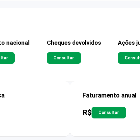
to nacional
Cheques devolvidos
Ações ju
ltar
Consultar
Consul
sa
Faturamento anual
R$
Consultar