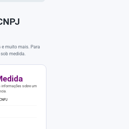
 CNPJ
s e muito mais. Para
 sob medida.
Medida
s informações sobre um
ncia.
 CNPJ