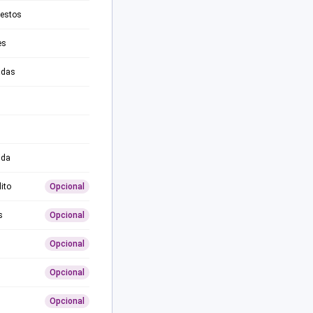
testos
es
adas
ida
ito
Opcional
s
Opcional
Opcional
Opcional
Opcional