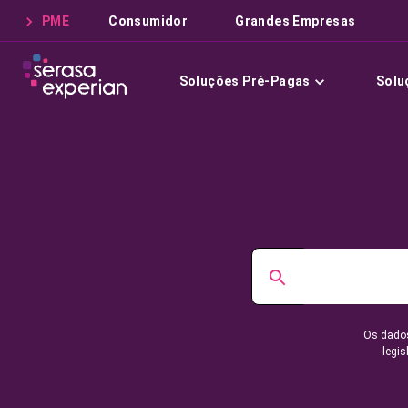
PME
Consumidor
Grandes Empresas
Soluções Pré-Pagas
Solu
Os dados
legis