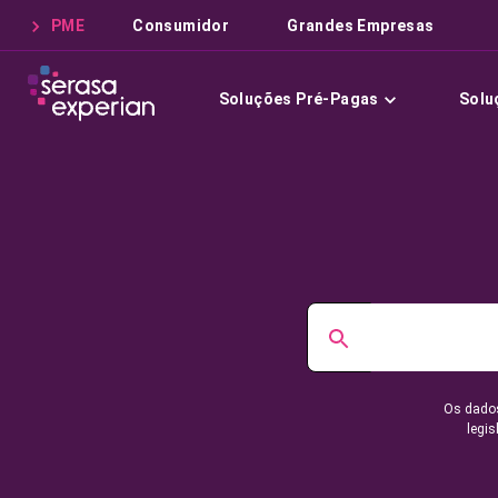
PME
Consumidor
Grandes Empresas
Soluções Pré-Pagas
Solu
Os dados
legis