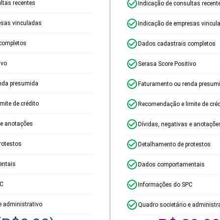
ltas recentes
Indicação de consultas recent
esas vinculadas
Indicação de empresas vincul
completos
Dados cadastrais completos
ivo
Serasa Score Positivo
nda presumida
Faturamento ou renda presum
ite de crédito
Recomendação e limite de créd
 e anotações
Dívidas, negativas e anotaçõe
rotestos
Detalhamento de protestos
ntais
Dados comportamentais
PC
Informações do SPC
e administrativo
Quadro societário e administr