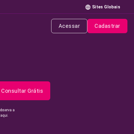
Sites Globais
Acessar
Cadastrar
Consultar Grátis
observa a
 aqui.