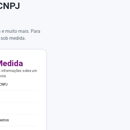
 CNPJ
s e muito mais. Para
 sob medida.
Medida
s informações sobre um
ncia.
 CNPJ
testos