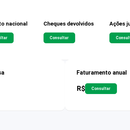
to nacional
Cheques devolvidos
Ações ju
ltar
Consultar
Consul
sa
Faturamento anual
R$
Consultar