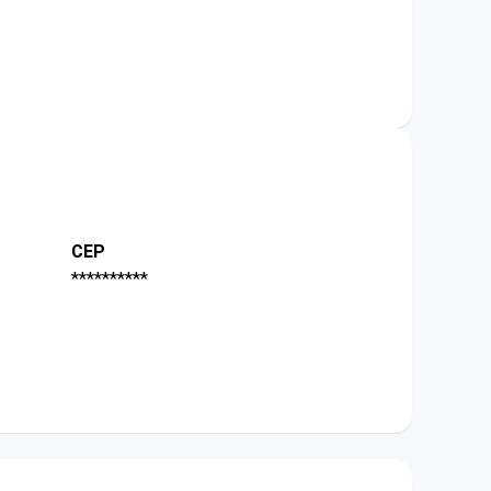
CEP
**********