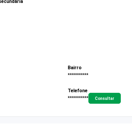
secundária
Bairro
**********
Telefone
**********
Consultar