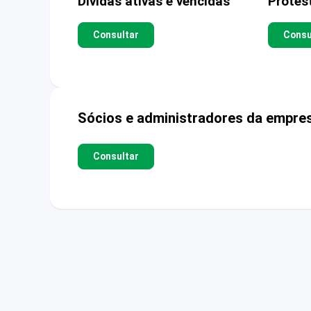
Dívidas ativas e vencidas
Protes
Consultar
Consu
Sócios e administradores da empre
Consultar