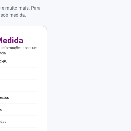
s e muito mais. Para
 sob medida.
Medida
s informações sobre um
ncia.
 CNPJ
testos
es
adas