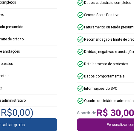
completos
Dados cadastrais completos
ivo
Serasa Score Positivo
nda presumida
Faturamento ou renda presum
ite de crédito
Recomendação e limite de créd
 e anotações
Dívidas, negativas e anotaçõe
rotestos
Detalhamento de protestos
ntais
Dados comportamentais
PC
Informações do SPC
e administrativo
Quadro societário e administr
(R$
0,00
)
R$
30,0
A partir de
sultar grátis
Personalizar con