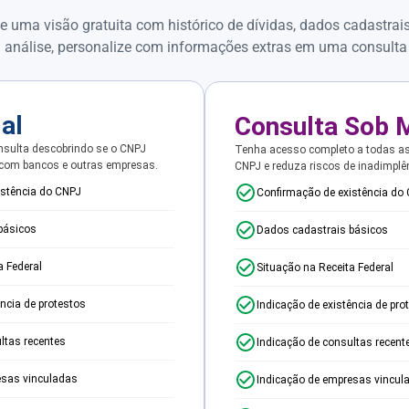
e uma visão gratuita com histórico de dívidas, dados cadastrai
 análise, personalize com informações extras em uma consulta
ial
Consulta Sob 
sulta descobrindo se o CNPJ
Tenha acesso completo a todas a
 com bancos e outras empresas.
CNPJ e reduza riscos de inadimplê
istência do CNPJ
Confirmação de existência do
básicos
Dados cadastrais básicos
a Federal
Situação na Receita Federal
ência de protestos
Indicação de existência de pro
ltas recentes
Indicação de consultas recent
esas vinculadas
Indicação de empresas vincul