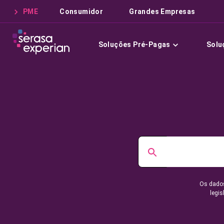
PME
Consumidor
Grandes Empresas
Soluções Pré-Pagas
Solu
Os dados
legis