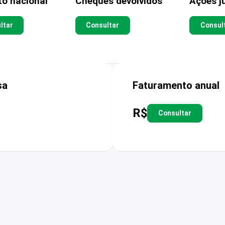
to nacional
Cheques devolvidos
Ações ju
ltar
Consultar
Consul
sa
Faturamento anual
R$
Consultar