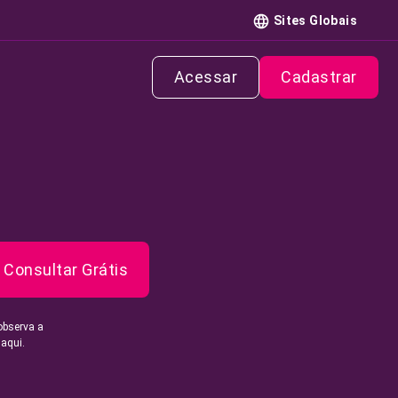
Sites Globais
Acessar
Cadastrar
Consultar Grátis
observa a
 aqui.