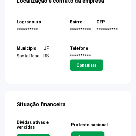
Localização e contato da empresa
Logradouro
Bairro
CEP
**********
**********
**********
Município
UF
Telefone
Santa Rosa
RS
**********
Consultar
Situação financeira
Dívidas ativas e
Protesto nacional
vencidas