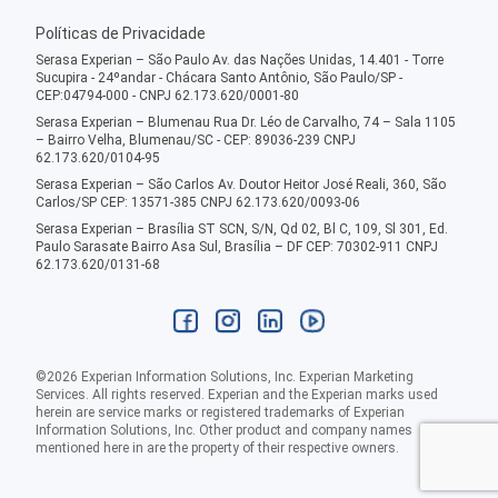
Políticas de Privacidade
Serasa Experian – São Paulo Av. das Nações Unidas, 14.401 - Torre
Sucupira - 24ºandar - Chácara Santo Antônio, São Paulo/SP -
CEP:04794-000 - CNPJ 62.173.620/0001-80
Serasa Experian – Blumenau Rua Dr. Léo de Carvalho, 74 – Sala 1105
– Bairro Velha, Blumenau/SC - CEP: 89036-239 CNPJ
62.173.620/0104-95
Serasa Experian – São Carlos Av. Doutor Heitor José Reali, 360, São
Carlos/SP CEP: 13571-385 CNPJ 62.173.620/0093-06
Serasa Experian – Brasília ST SCN, S/N, Qd 02, Bl C, 109, Sl 301, Ed.
Paulo Sarasate Bairro Asa Sul, Brasília – DF CEP: 70302-911 CNPJ
62.173.620/0131-68
©
2026
Experian Information Solutions, Inc. Experian Marketing
Services. All rights reserved. Experian and the Experian marks used
herein are service marks or registered trademarks of Experian
Information Solutions, Inc. Other product and company names
mentioned here in are the property of their respective owners.