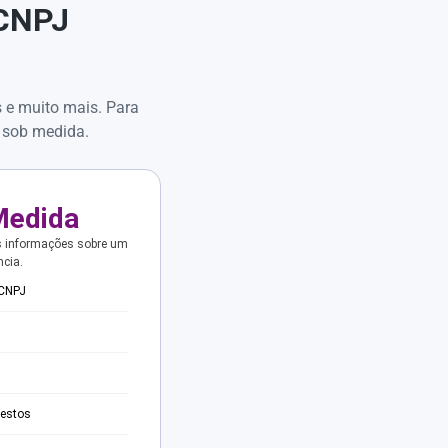
 CNPJ
s e muito mais. Para
 sob medida.
Medida
s informações sobre um
ncia.
 CNPJ
testos