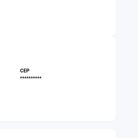
CEP
**********