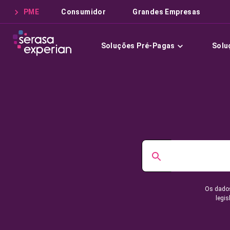
PME
Consumidor
Grandes Empresas
Soluções Pré-Pagas
Solu
Os dados
legis