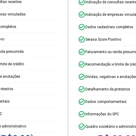
ltas recentes
Indicação de consultas recent
esas vinculadas
Indicação de empresas vincul
completos
Dados cadastrais completos
ivo
Serasa Score Positivo
nda presumida
Faturamento ou renda presum
ite de crédito
Recomendação e limite de créd
 e anotações
Dívidas, negativas e anotaçõe
rotestos
Detalhamento de protestos
ntais
Dados comportamentais
PC
Informações do SPC
e administrativo
Quadro societário e administr