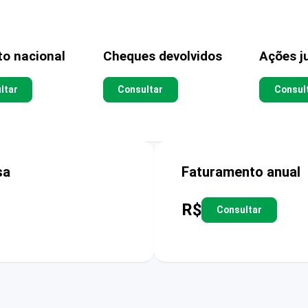
to nacional
Cheques devolvidos
Ações ju
ltar
Consultar
Consul
sa
Faturamento anual
R$
Consultar