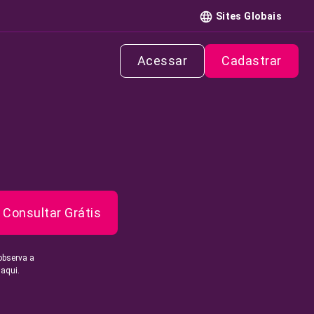
Sites Globais
Acessar
Cadastrar
Consultar Grátis
observa a
 aqui.