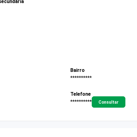
secundária
Bairro
**********
Telefone
**********
Consultar