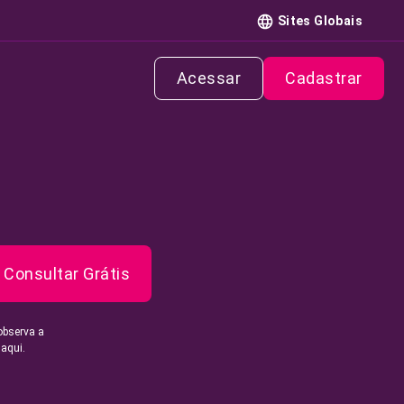
Sites Globais
Acessar
Cadastrar
Consultar Grátis
observa a
 aqui.