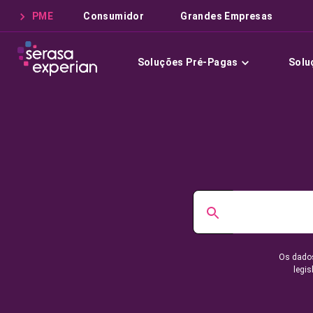
PME
Consumidor
Grandes Empresas
Soluções Pré-Pagas
Solu
Os dados
legis