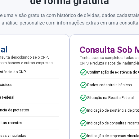
de forma gratuita
e uma visão gratuita com histórico de dívidas, dados cadastrai
 análise, personalize com informações extras em uma consulta
ial
Consulta Sob 
sulta descobrindo se o CNPJ
Tenha acesso completo a todas a
 com bancos e outras empresas.
CNPJ e reduza riscos de inadimplê
istência do CNPJ
Confirmação de existência do
básicos
Dados cadastrais básicos
a Federal
Situação na Receita Federal
ência de protestos
Indicação de existência de pro
ltas recentes
Indicação de consultas recent
esas vinculadas
Indicação de empresas vincul