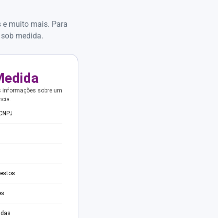
s e muito mais. Para
 sob medida.
Medida
s informações sobre um
ncia.
 CNPJ
testos
es
adas