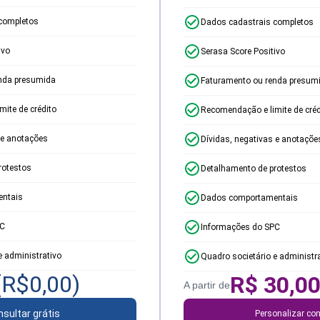
completos
Dados cadastrais completos
ivo
Serasa Score Positivo
nda presumida
Faturamento ou renda presum
ite de crédito
Recomendação e limite de créd
 e anotações
Dívidas, negativas e anotaçõe
rotestos
Detalhamento de protestos
ntais
Dados comportamentais
PC
Informações do SPC
e administrativo
Quadro societário e administr
(R$
0,00
)
R$
30,0
A partir de
sultar grátis
Personalizar con