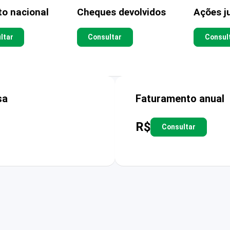
to nacional
Cheques devolvidos
Ações ju
ltar
Consultar
Consul
sa
Faturamento anual
R$
Consultar