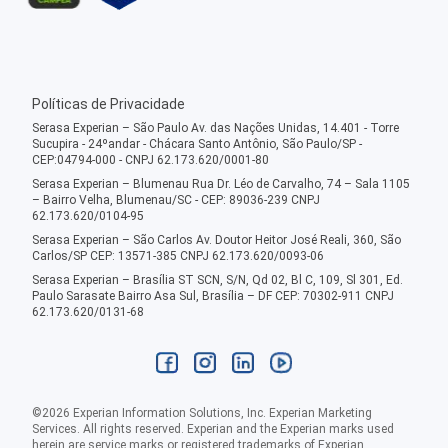
Políticas de Privacidade
Serasa Experian – São Paulo Av. das Nações Unidas, 14.401 - Torre
Sucupira - 24ºandar - Chácara Santo Antônio, São Paulo/SP -
CEP:04794-000 - CNPJ 62.173.620/0001-80
Serasa Experian – Blumenau Rua Dr. Léo de Carvalho, 74 – Sala 1105
– Bairro Velha, Blumenau/SC - CEP: 89036-239 CNPJ
62.173.620/0104-95
Serasa Experian – São Carlos Av. Doutor Heitor José Reali, 360, São
Carlos/SP CEP: 13571-385 CNPJ 62.173.620/0093-06
Serasa Experian – Brasília ST SCN, S/N, Qd 02, Bl C, 109, Sl 301, Ed.
Paulo Sarasate Bairro Asa Sul, Brasília – DF CEP: 70302-911 CNPJ
62.173.620/0131-68
©
2026
Experian Information Solutions, Inc. Experian Marketing
Services. All rights reserved. Experian and the Experian marks used
herein are service marks or registered trademarks of Experian