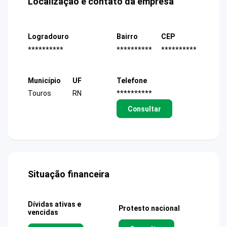
Localização e contato da empresa
Logradouro
Bairro
CEP
**********
**********
**********
Município
UF
Telefone
Touros
RN
**********
Consultar
Situação financeira
Dívidas ativas e
Protesto nacional
vencidas