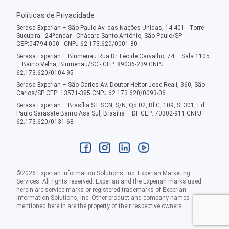
Políticas de Privacidade
Serasa Experian – São Paulo Av. das Nações Unidas, 14.401 - Torre
Sucupira - 24ºandar - Chácara Santo Antônio, São Paulo/SP -
CEP:04794-000 - CNPJ 62.173.620/0001-80
Serasa Experian – Blumenau Rua Dr. Léo de Carvalho, 74 – Sala 1105
– Bairro Velha, Blumenau/SC - CEP: 89036-239 CNPJ
62.173.620/0104-95
Serasa Experian – São Carlos Av. Doutor Heitor José Reali, 360, São
Carlos/SP CEP: 13571-385 CNPJ 62.173.620/0093-06
Serasa Experian – Brasília ST SCN, S/N, Qd 02, Bl C, 109, Sl 301, Ed.
Paulo Sarasate Bairro Asa Sul, Brasília – DF CEP: 70302-911 CNPJ
62.173.620/0131-68
©
2026
Experian Information Solutions, Inc. Experian Marketing
Services. All rights reserved. Experian and the Experian marks used
herein are service marks or registered trademarks of Experian
Information Solutions, Inc. Other product and company names
mentioned here in are the property of their respective owners.