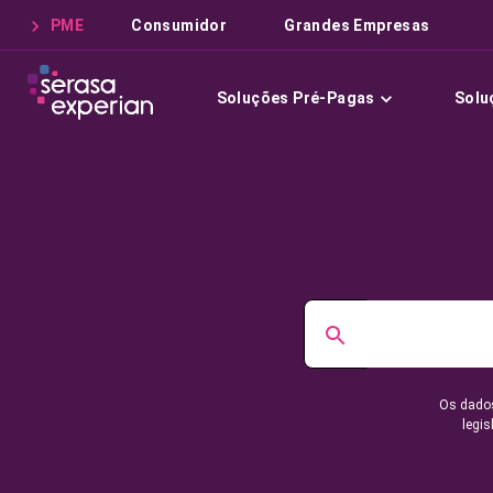
PME
Consumidor
Grandes Empresas
Soluções Pré-Pagas
Solu
Os dados
legis