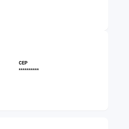
CEP
**********