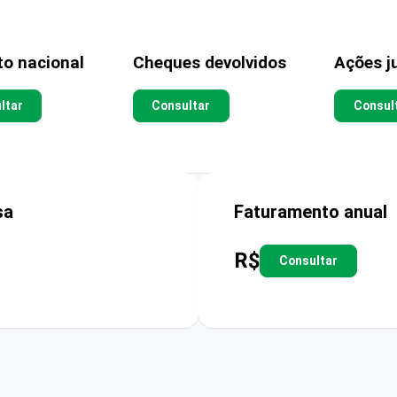
to nacional
Cheques devolvidos
Ações ju
ltar
Consultar
Consul
sa
Faturamento anual
R$
Consultar