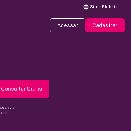
Sites Globais
Acessar
Cadastrar
Consultar Grátis
observa a
 aqui.