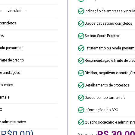
esas vinculadas
Indicação de empresas vincul
completos
Dados cadastrais completos
ivo
Serasa Score Positivo
nda presumida
Faturamento ou renda presum
ite de crédito
Recomendação e limite de créd
 e anotações
Dívidas, negativas e anotaçõe
rotestos
Detalhamento de protestos
ntais
Dados comportamentais
PC
Informações do SPC
e administrativo
Quadro societário e administr
(R$
0,00
)
R$
30,0
A partir de