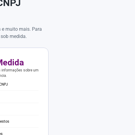
 CNPJ
s e muito mais. Para
 sob medida.
Medida
s informações sobre um
ncia.
 CNPJ
testos
es