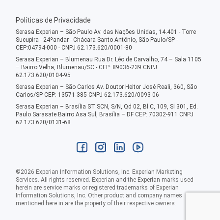
Políticas de Privacidade
Serasa Experian – São Paulo Av. das Nações Unidas, 14.401 - Torre
Sucupira - 24ºandar - Chácara Santo Antônio, São Paulo/SP -
CEP:04794-000 - CNPJ 62.173.620/0001-80
Serasa Experian – Blumenau Rua Dr. Léo de Carvalho, 74 – Sala 1105
– Bairro Velha, Blumenau/SC - CEP: 89036-239 CNPJ
62.173.620/0104-95
Serasa Experian – São Carlos Av. Doutor Heitor José Reali, 360, São
Carlos/SP CEP: 13571-385 CNPJ 62.173.620/0093-06
Serasa Experian – Brasília ST SCN, S/N, Qd 02, Bl C, 109, Sl 301, Ed.
Paulo Sarasate Bairro Asa Sul, Brasília – DF CEP: 70302-911 CNPJ
62.173.620/0131-68
©
2026
Experian Information Solutions, Inc. Experian Marketing
Services. All rights reserved. Experian and the Experian marks used
herein are service marks or registered trademarks of Experian
Information Solutions, Inc. Other product and company names
mentioned here in are the property of their respective owners.