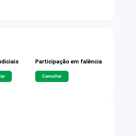
diciais
Participação em falência
tar
Consultar