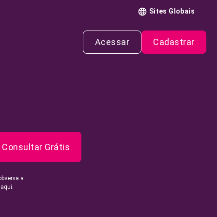
Sites Globais
Acessar
Cadastrar
Consultar Grátis
observa a
 aqui.