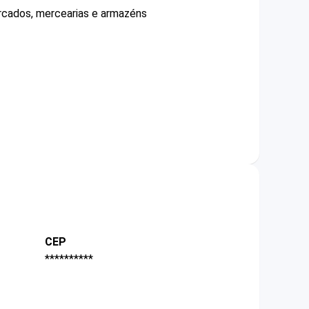
ercados, mercearias e armazéns
CEP
**********