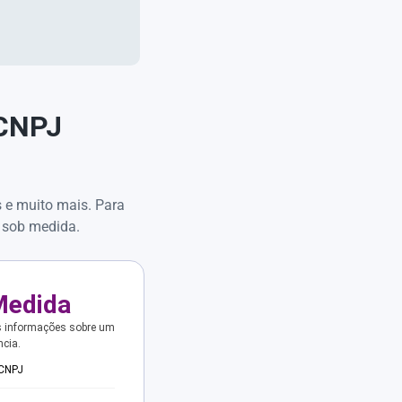
 CNPJ
s e muito mais. Para
 sob medida.
Medida
s informações sobre um
ncia.
 CNPJ