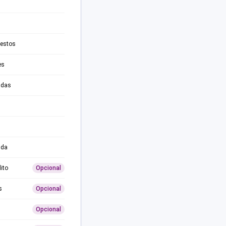
testos
es
adas
ida
ito
Opcional
s
Opcional
Opcional