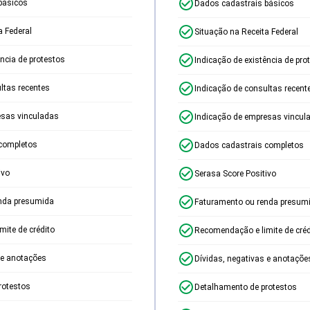
básicos
Dados cadastrais básicos
a Federal
Situação na Receita Federal
ência de protestos
Indicação de existência de pro
ltas recentes
Indicação de consultas recent
esas vinculadas
Indicação de empresas vincul
completos
Dados cadastrais completos
ivo
Serasa Score Positivo
nda presumida
Faturamento ou renda presum
ite de crédito
Recomendação e limite de créd
 e anotações
Dívidas, negativas e anotaçõe
rotestos
Detalhamento de protestos