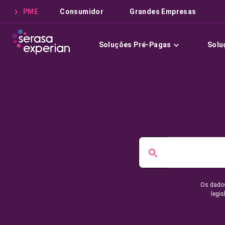
PME
Consumidor
Grandes Empresas
Soluções Pré-Pagas
Solu
Os dados
legis