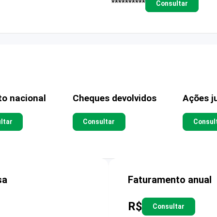
**********
Consultar
to nacional
Cheques devolvidos
Ações ju
ltar
Consultar
Consul
sa
Faturamento anual
R$
Consultar