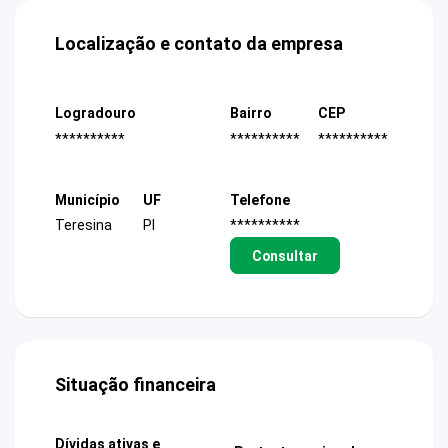
Localização e contato da empresa
Logradouro
Bairro
CEP
**********
**********
**********
Município
UF
Telefone
Teresina
PI
**********
Consultar
Situação financeira
Dívidas ativas e