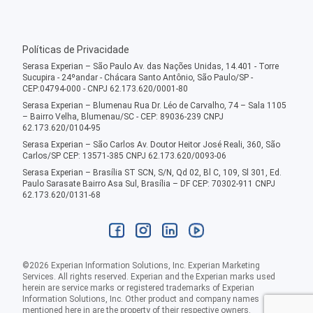
Políticas de Privacidade
Serasa Experian – São Paulo Av. das Nações Unidas, 14.401 - Torre
Sucupira - 24ºandar - Chácara Santo Antônio, São Paulo/SP -
CEP:04794-000 - CNPJ 62.173.620/0001-80
Serasa Experian – Blumenau Rua Dr. Léo de Carvalho, 74 – Sala 1105
– Bairro Velha, Blumenau/SC - CEP: 89036-239 CNPJ
62.173.620/0104-95
Serasa Experian – São Carlos Av. Doutor Heitor José Reali, 360, São
Carlos/SP CEP: 13571-385 CNPJ 62.173.620/0093-06
Serasa Experian – Brasília ST SCN, S/N, Qd 02, Bl C, 109, Sl 301, Ed.
Paulo Sarasate Bairro Asa Sul, Brasília – DF CEP: 70302-911 CNPJ
62.173.620/0131-68
©
2026
Experian Information Solutions, Inc. Experian Marketing
Services. All rights reserved. Experian and the Experian marks used
herein are service marks or registered trademarks of Experian
Information Solutions, Inc. Other product and company names
mentioned here in are the property of their respective owners.