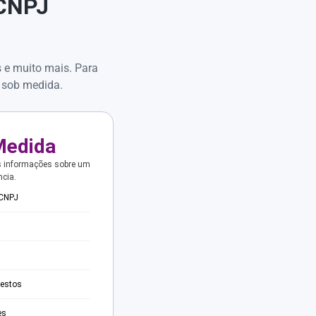
 CNPJ
s e muito mais. Para
 sob medida.
Medida
s informações sobre um
ncia.
 CNPJ
testos
es