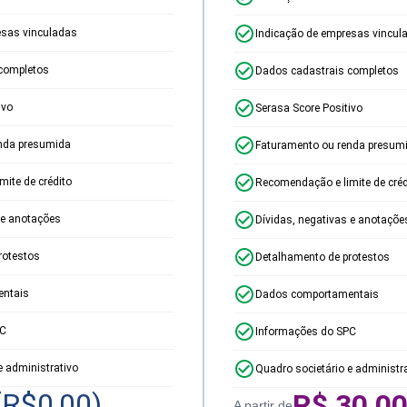
esas vinculadas
Indicação de empresas vincul
completos
Dados cadastrais completos
ivo
Serasa Score Positivo
nda presumida
Faturamento ou renda presum
ite de crédito
Recomendação e limite de créd
 e anotações
Dívidas, negativas e anotaçõe
rotestos
Detalhamento de protestos
ntais
Dados comportamentais
PC
Informações do SPC
e administrativo
Quadro societário e administr
(R$
0,00
)
R$
30,0
A partir de