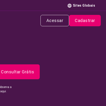
Sites Globais
Acessar
Cadastrar
Consultar Grátis
observa a
 aqui.