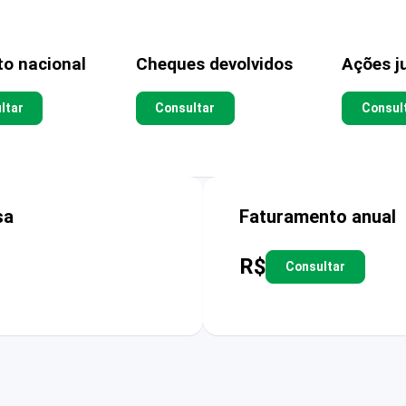
to nacional
Cheques devolvidos
Ações ju
ltar
Consultar
Consul
sa
Faturamento anual
R$
Consultar