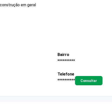
 construção em geral
Bairro
**********
Telefone
**********
Consultar