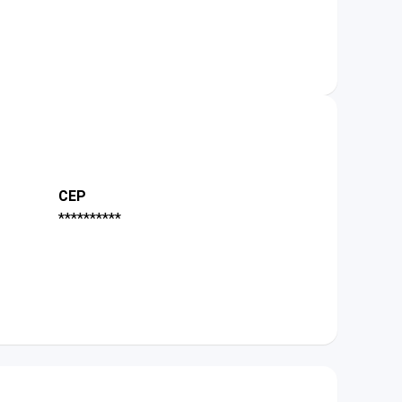
CEP
**********