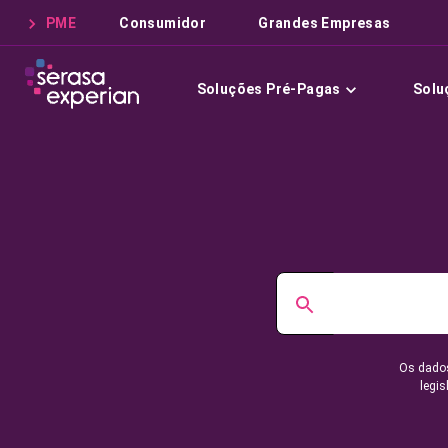
PME
Consumidor
Grandes Empresas
Soluções Pré-Pagas
Solu
Os dados
legis