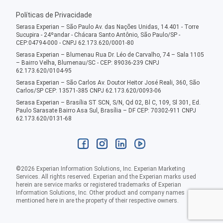
Políticas de Privacidade
Serasa Experian – São Paulo Av. das Nações Unidas, 14.401 - Torre
Sucupira - 24ºandar - Chácara Santo Antônio, São Paulo/SP -
CEP:04794-000 - CNPJ 62.173.620/0001-80
Serasa Experian – Blumenau Rua Dr. Léo de Carvalho, 74 – Sala 1105
– Bairro Velha, Blumenau/SC - CEP: 89036-239 CNPJ
62.173.620/0104-95
Serasa Experian – São Carlos Av. Doutor Heitor José Reali, 360, São
Carlos/SP CEP: 13571-385 CNPJ 62.173.620/0093-06
Serasa Experian – Brasília ST SCN, S/N, Qd 02, Bl C, 109, Sl 301, Ed.
Paulo Sarasate Bairro Asa Sul, Brasília – DF CEP: 70302-911 CNPJ
62.173.620/0131-68
©
2026
Experian Information Solutions, Inc. Experian Marketing
Services. All rights reserved. Experian and the Experian marks used
herein are service marks or registered trademarks of Experian
Information Solutions, Inc. Other product and company names
mentioned here in are the property of their respective owners.