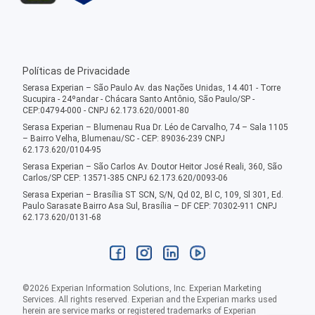
Políticas de Privacidade
Serasa Experian – São Paulo Av. das Nações Unidas, 14.401 - Torre
Sucupira - 24ºandar - Chácara Santo Antônio, São Paulo/SP -
CEP:04794-000 - CNPJ 62.173.620/0001-80
Serasa Experian – Blumenau Rua Dr. Léo de Carvalho, 74 – Sala 1105
– Bairro Velha, Blumenau/SC - CEP: 89036-239 CNPJ
62.173.620/0104-95
Serasa Experian – São Carlos Av. Doutor Heitor José Reali, 360, São
Carlos/SP CEP: 13571-385 CNPJ 62.173.620/0093-06
Serasa Experian – Brasília ST SCN, S/N, Qd 02, Bl C, 109, Sl 301, Ed.
Paulo Sarasate Bairro Asa Sul, Brasília – DF CEP: 70302-911 CNPJ
62.173.620/0131-68
©
2026
Experian Information Solutions, Inc. Experian Marketing
Services. All rights reserved. Experian and the Experian marks used
herein are service marks or registered trademarks of Experian