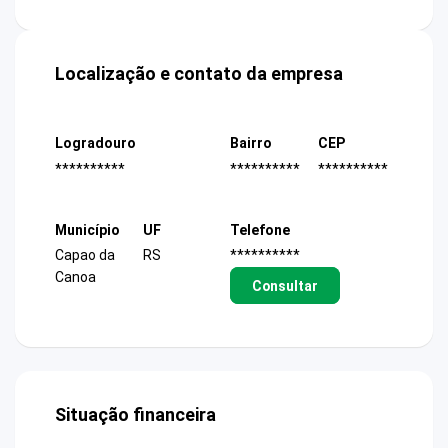
Localização e contato da empresa
Logradouro
Bairro
CEP
**********
**********
**********
Município
UF
Telefone
Capao da
RS
**********
Canoa
Consultar
Situação financeira