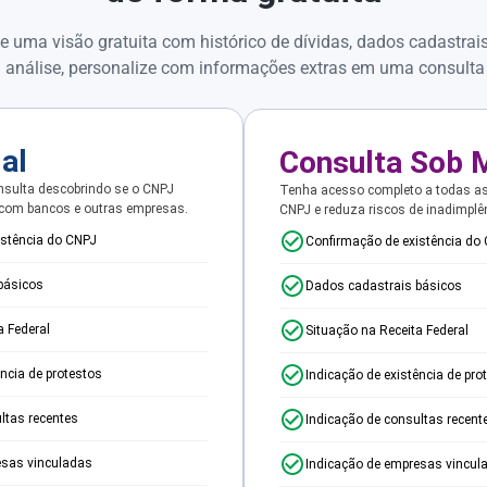
e uma visão gratuita com histórico de dívidas, dados cadastrai
 análise, personalize com informações extras em uma consulta
ial
Consulta Sob 
sulta descobrindo se o CNPJ
Tenha acesso completo a todas a
 com bancos e outras empresas.
CNPJ e reduza riscos de inadimplê
istência do CNPJ
Confirmação de existência do
básicos
Dados cadastrais básicos
a Federal
Situação na Receita Federal
ência de protestos
Indicação de existência de pro
ltas recentes
Indicação de consultas recent
esas vinculadas
Indicação de empresas vincul