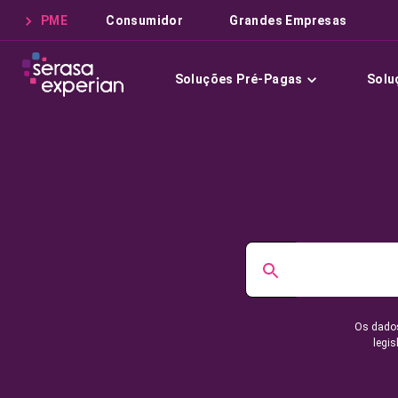
PME
Consumidor
Grandes Empresas
Soluções Pré-Pagas
Solu
Os dados
legis