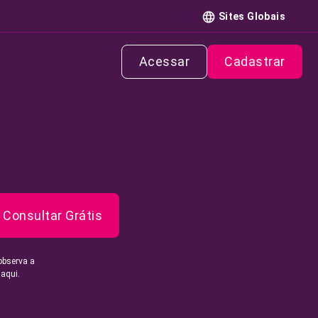
Sites Globais
Acessar
Cadastrar
Consultar Grátis
observa a
 aqui.