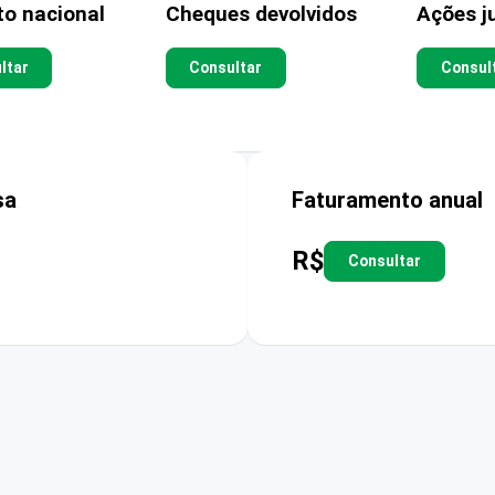
to nacional
Cheques devolvidos
Ações ju
ltar
Consultar
Consul
sa
Faturamento anual
R$
Consultar