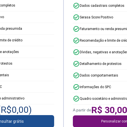
completos
Dados cadastrais completos
ivo
Serasa Score Positivo
nda presumida
Faturamento ou renda presum
ite de crédito
Recomendação e limite de créd
 e anotações
Dívidas, negativas e anotaçõe
rotestos
Detalhamento de protestos
ntais
Dados comportamentais
PC
Informações do SPC
e administrativo
Quadro societário e administr
(R$
0,00
)
R$
30,0
A partir de
sultar grátis
Personalizar con