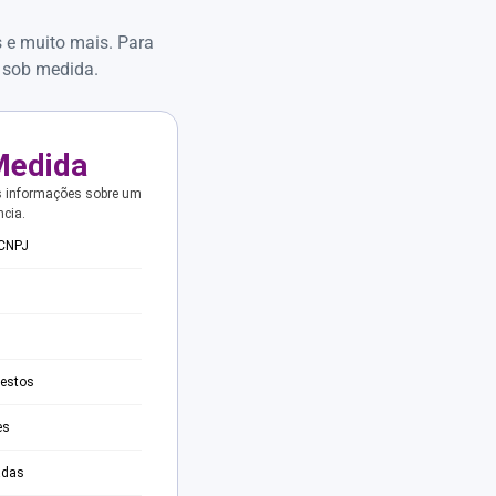
s e muito mais. Para
 sob medida.
Medida
s informações sobre um
ncia.
 CNPJ
testos
es
adas