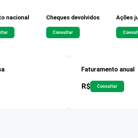
to nacional
Cheques devolvidos
Ações ju
ltar
Consultar
Consul
sa
Faturamento anual
R$
Consultar