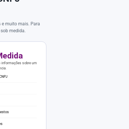
s e muito mais. Para
 sob medida.
Medida
s informações sobre um
ncia.
 CNPJ
testos
es