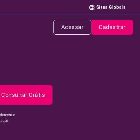
Sites Globais
Acessar
Cadastrar
Consultar Grátis
observa a
 aqui.