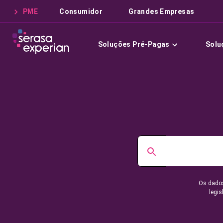
PME
Consumidor
Grandes Empresas
Soluções Pré-Pagas
Solu
Os dados
legis