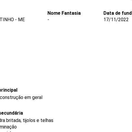
Nome Fantasia
Data de fun
TINHO - ME
-
17/11/2022
rincipal
 construção em geral
secundária
a britada, tijolos e telhas
uminação