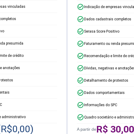
esas vinculadas
Indicação de empresas vincul
completos
Dados cadastrais completos
ivo
Serasa Score Positivo
nda presumida
Faturamento ou renda presum
ite de crédito
Recomendação e limite de créd
 e anotações
Dívidas, negativas e anotaçõe
rotestos
Detalhamento de protestos
ntais
Dados comportamentais
PC
Informações do SPC
e administrativo
Quadro societário e administr
(R$
0,00
)
R$
30,0
A partir de