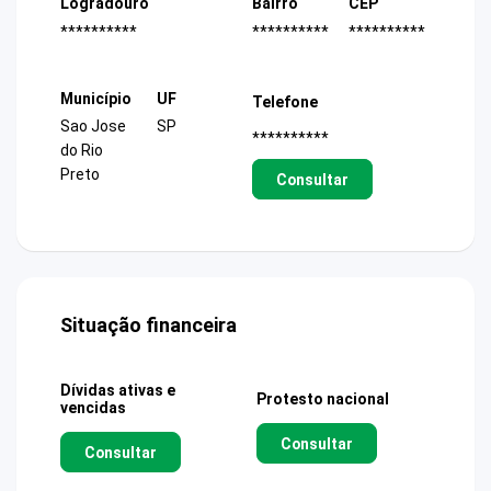
Logradouro
Bairro
CEP
**********
**********
**********
Município
UF
Telefone
Sao Jose
SP
**********
do Rio
Preto
Consultar
Situação financeira
Dívidas ativas e
Protesto nacional
vencidas
Consultar
Consultar