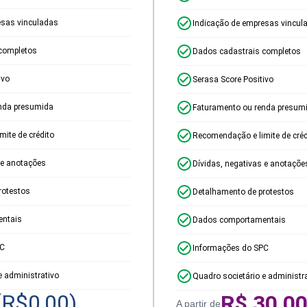
esas vinculadas
Indicação de empresas vincul
completos
Dados cadastrais completos
ivo
Serasa Score Positivo
nda presumida
Faturamento ou renda presum
ite de crédito
Recomendação e limite de créd
 e anotações
Dívidas, negativas e anotaçõe
rotestos
Detalhamento de protestos
ntais
Dados comportamentais
PC
Informações do SPC
e administrativo
Quadro societário e administr
(R$
0,00
)
R$
30,0
A partir de