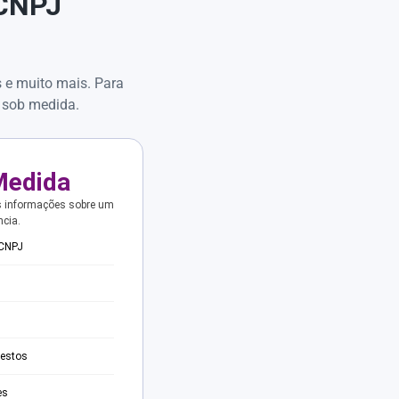
 CNPJ
s e muito mais. Para
 sob medida.
Medida
s informações sobre um
ncia.
 CNPJ
testos
es