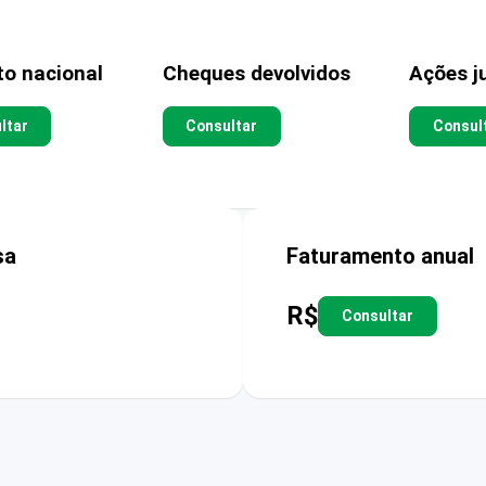
to nacional
Cheques devolvidos
Ações ju
ltar
Consultar
Consul
sa
Faturamento anual
R$
Consultar