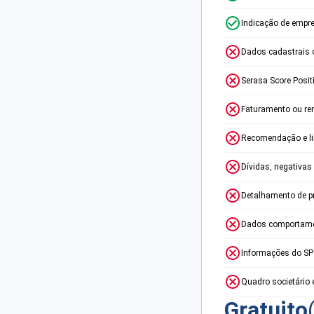
Indicação de empr
Dados cadastrais 
Serasa Score Posit
Faturamento ou re
Recomendação e lim
Dívidas, negativas
Detalhamento de p
Dados comportame
Informações do S
Quadro societário 
Gratuito