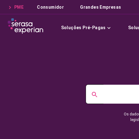
PME
Consumidor
Grandes Empresas
Soluções Pré-Pagas
Solu
Os dados
legis