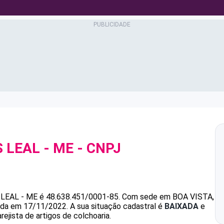
S LEAL - ME
- CNPJ
 LEAL - ME
é
48.638.451/0001-85
.
Com sede em BOA VISTA,
dada em 17/11/2022.
A sua situação cadastral é
BAIXADA
e
ejista de artigos de colchoaria.