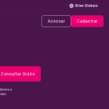
Sites Globais
Acessar
Cadastrar
Consultar Grátis
observa a
 aqui.