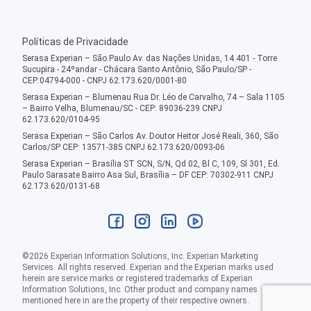
Políticas de Privacidade
Serasa Experian – São Paulo Av. das Nações Unidas, 14.401 - Torre
Sucupira - 24ºandar - Chácara Santo Antônio, São Paulo/SP -
CEP:04794-000 - CNPJ 62.173.620/0001-80
Serasa Experian – Blumenau Rua Dr. Léo de Carvalho, 74 – Sala 1105
– Bairro Velha, Blumenau/SC - CEP: 89036-239 CNPJ
62.173.620/0104-95
Serasa Experian – São Carlos Av. Doutor Heitor José Reali, 360, São
Carlos/SP CEP: 13571-385 CNPJ 62.173.620/0093-06
Serasa Experian – Brasília ST SCN, S/N, Qd 02, Bl C, 109, Sl 301, Ed.
Paulo Sarasate Bairro Asa Sul, Brasília – DF CEP: 70302-911 CNPJ
62.173.620/0131-68
©
2026
Experian Information Solutions, Inc. Experian Marketing
Services. All rights reserved. Experian and the Experian marks used
herein are service marks or registered trademarks of Experian
Information Solutions, Inc. Other product and company names
mentioned here in are the property of their respective owners.