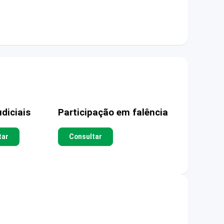
diciais
Participação em falência
tar
Consultar