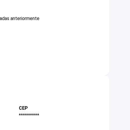
cadas anteriormente
CEP
**********