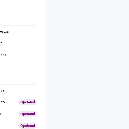
testos
es
adas
ida
ito
Opcional
s
Opcional
Opcional