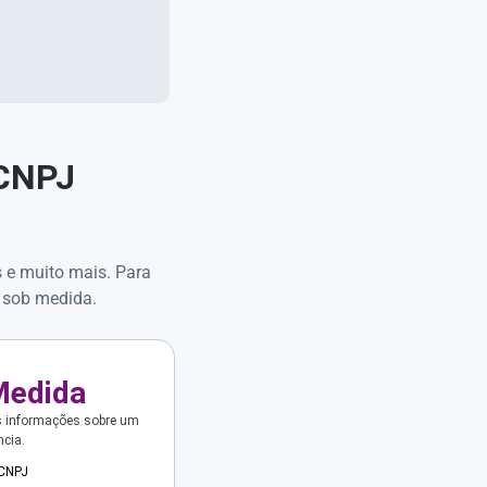
 CNPJ
s e muito mais. Para
 sob medida.
Medida
s informações sobre um
ncia.
 CNPJ