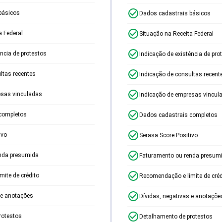
básicos
Dados cadastrais básicos
a Federal
Situação na Receita Federal
ência de protestos
Indicação de existência de pro
ltas recentes
Indicação de consultas recent
esas vinculadas
Indicação de empresas vincul
completos
Dados cadastrais completos
ivo
Serasa Score Positivo
nda presumida
Faturamento ou renda presum
ite de crédito
Recomendação e limite de créd
 e anotações
Dívidas, negativas e anotaçõe
rotestos
Detalhamento de protestos