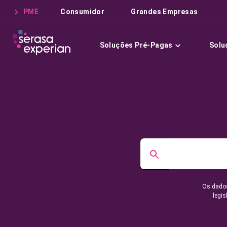
PME
Consumidor
Grandes Empresas
Soluções Pré-Pagas
Solu
Os dados
legis