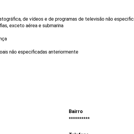
tográfica, de vídeos e de programas de televisão não especifi
fias, exceto aérea e submarina
ança
oais não especificadas anteriormente
Bairro
**********