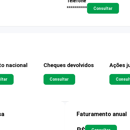
Telefone
**********
Consultar
to nacional
Cheques devolvidos
Ações ju
ltar
Consultar
Consul
sa
Faturamento anual
R$