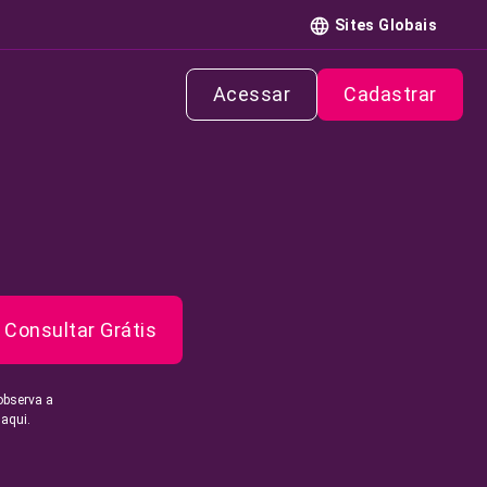
Sites Globais
Acessar
Cadastrar
Consultar Grátis
observa a
 aqui.