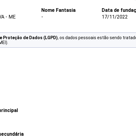
Nome Fantasia
Data de funda
VA - ME
-
17/11/2022
de Proteção de Dados (LGPD)
, os dados pessoais estão sendo tratad
MEI).
rincipal
secundária