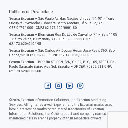
Políticas de Privacidade
Serasa Experian – São Paulo Av. das Nações Unidas, 14.401 - Torre
Sucupira - 24ºandar - Chácara Santo Antônio, São Paulo/SP -
CEP:04794-000 - CNPJ 62.173.620/0001-80
Serasa Experian – Blumenau Rua Dr. Léo de Carvalho, 74 – Sala 1105
– Bairro Velha, Blumenau/SC - CEP: 89036-239 CNPJ
62.173.620/0104-95
Serasa Experian – São Carlos Av. Doutor Heitor José Reali, 360, São
Carlos/SP CEP: 13571-385 CNPJ 62.173.620/0093-06
Serasa Experian – Brasília ST SCN, S/N, Qd 02, Bl C, 109, Sl 301, Ed.
Paulo Sarasate Bairro Asa Sul, Brasília – DF CEP: 70302-911 CNPJ
62.173.620/0131-68
©
2026
Experian Information Solutions, Inc. Experian Marketing
Services. All rights reserved. Experian and the Experian marks used
herein are service marks or registered trademarks of Experian
Information Solutions, Inc. Other product and company names
mentioned here in are the property of their respective owners.