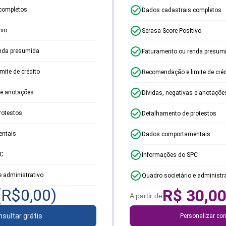
completos
Dados cadastrais completos
ivo
Serasa Score Positivo
nda presumida
Faturamento ou renda presum
ite de crédito
Recomendação e limite de créd
 e anotações
Dívidas, negativas e anotaçõe
rotestos
Detalhamento de protestos
ntais
Dados comportamentais
PC
Informações do SPC
e administrativo
Quadro societário e administr
(R$
0,00
)
R$
30,0
A partir de
sultar grátis
Personalizar con