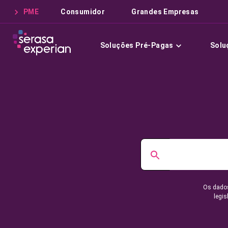
PME
Consumidor
Grandes Empresas
Soluções Pré-Pagas
Solu
Os dados
legis