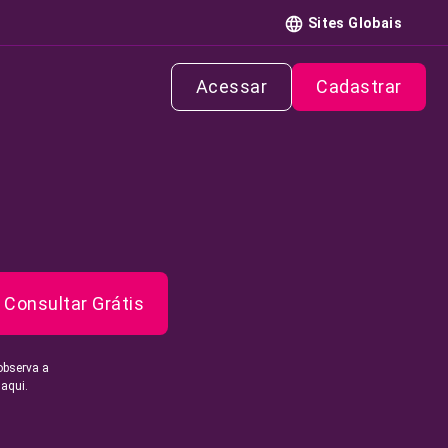
Sites Globais
Acessar
Cadastrar
Consultar Grátis
observa a
 aqui.