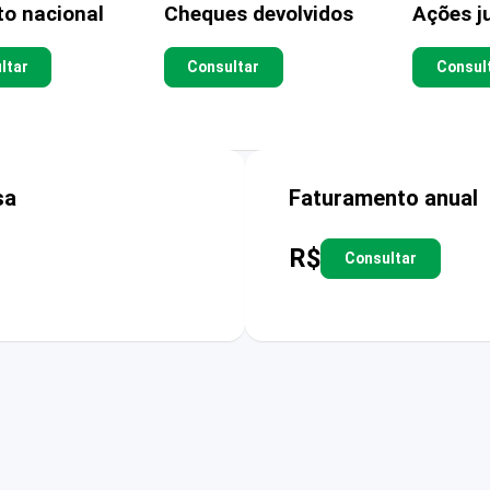
to nacional
Cheques devolvidos
Ações ju
ltar
Consultar
Consul
sa
Faturamento anual
R$
Consultar