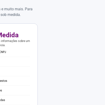
s e muito mais. Para
 sob medida.
Medida
s informações sobre um
ncia.
 CNPJ
testos
es
adas