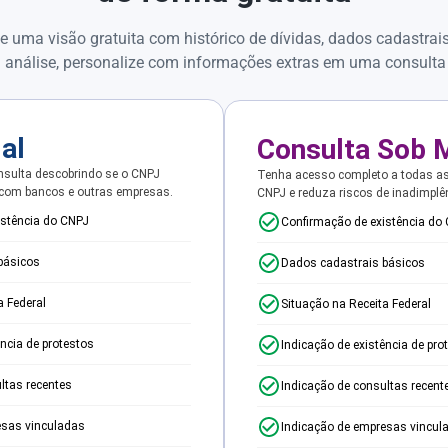
e uma visão gratuita com histórico de dívidas, dados cadastrai
 análise, personalize com informações extras em uma consulta
ial
Consulta Sob 
sulta descobrindo se o CNPJ
Tenha acesso completo a todas a
 com bancos e outras empresas.
CNPJ e reduza riscos de inadimplê
istência do CNPJ
Confirmação de existência do
básicos
Dados cadastrais básicos
a Federal
Situação na Receita Federal
ência de protestos
Indicação de existência de pro
ltas recentes
Indicação de consultas recent
esas vinculadas
Indicação de empresas vincul