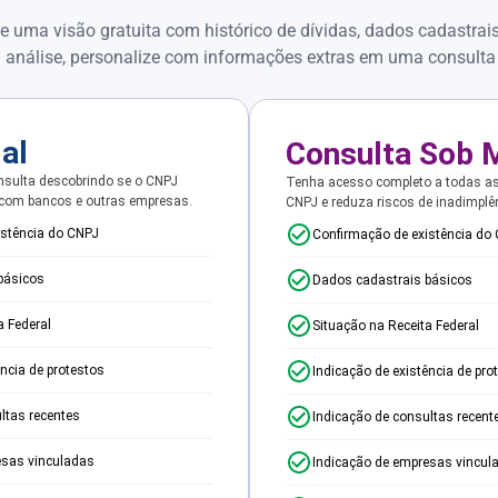
e uma visão gratuita com histórico de dívidas, dados cadastrai
 análise, personalize com informações extras em uma consulta
ial
Consulta Sob 
sulta descobrindo se o CNPJ
Tenha acesso completo a todas a
 com bancos e outras empresas.
CNPJ e reduza riscos de inadimplê
istência do CNPJ
Confirmação de existência do
básicos
Dados cadastrais básicos
a Federal
Situação na Receita Federal
ência de protestos
Indicação de existência de pro
ltas recentes
Indicação de consultas recent
esas vinculadas
Indicação de empresas vincul