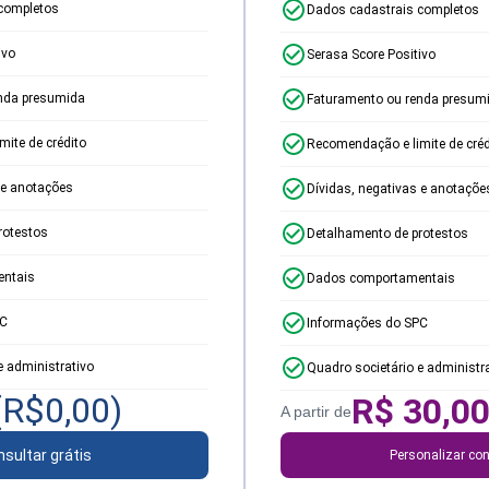
completos
Dados cadastrais completos
ivo
Serasa Score Positivo
nda presumida
Faturamento ou renda presum
ite de crédito
Recomendação e limite de créd
 e anotações
Dívidas, negativas e anotaçõe
rotestos
Detalhamento de protestos
ntais
Dados comportamentais
PC
Informações do SPC
e administrativo
Quadro societário e administr
(R$
0,00
)
R$
30,0
A partir de
sultar grátis
Personalizar con