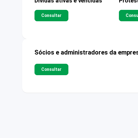
Dívidas ativas e vencidas
Protes
Consultar
Consu
Sócios e administradores da empre
Consultar