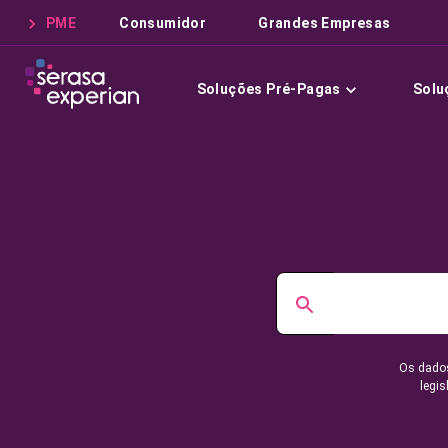
PME
Consumidor
Grandes Empresas
Soluções Pré-Pagas
Solu
Os dados
legis