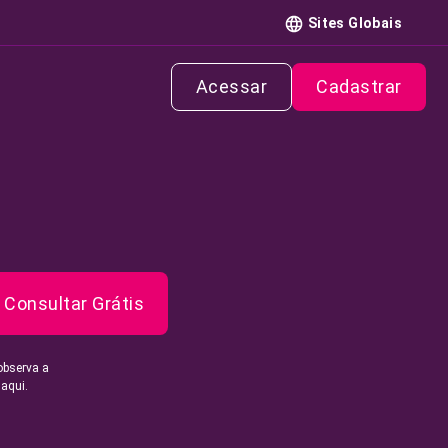
Sites Globais
Acessar
Cadastrar
Consultar Grátis
observa a
 aqui.