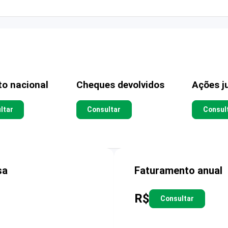
to nacional
Cheques devolvidos
Ações ju
ltar
Consultar
Consul
sa
Faturamento anual
R$
Consultar