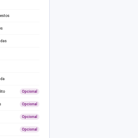
testos
es
adas
ida
ito
Opcional
s
Opcional
Opcional
Opcional