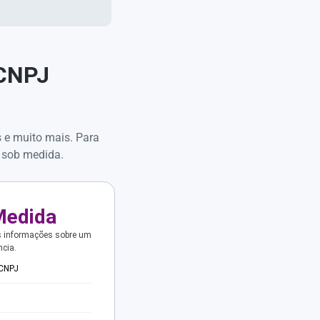
 CNPJ
s e muito mais. Para
 sob medida.
Medida
s informações sobre um
ncia.
 CNPJ