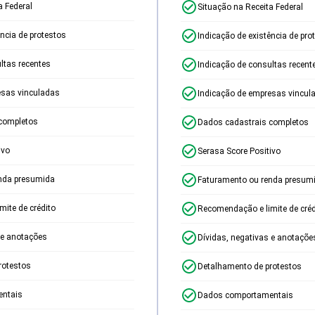
a Federal
Situação na Receita Federal
ência de protestos
Indicação de existência de pro
ltas recentes
Indicação de consultas recent
esas vinculadas
Indicação de empresas vincul
completos
Dados cadastrais completos
ivo
Serasa Score Positivo
nda presumida
Faturamento ou renda presum
ite de crédito
Recomendação e limite de créd
 e anotações
Dívidas, negativas e anotaçõe
rotestos
Detalhamento de protestos
ntais
Dados comportamentais