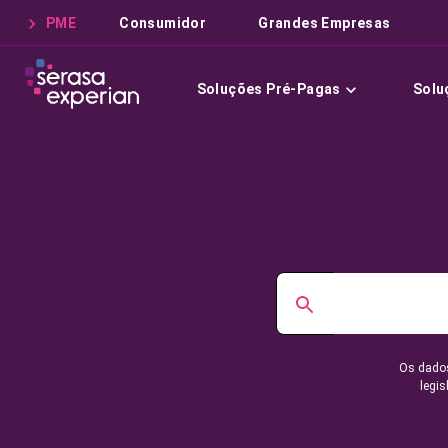
PME
Consumidor
Grandes Empresas
Soluções Pré-Pagas
Solu
Os dados
legis