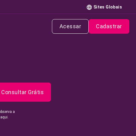
Sites Globais
Acessar
Cadastrar
Consultar Grátis
observa a
 aqui.