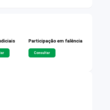
diciais
Participação em falência
tar
Consultar