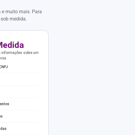
s e muito mais. Para
 sob medida.
Medida
s informações sobre um
ncia.
 CNPJ
testos
es
adas