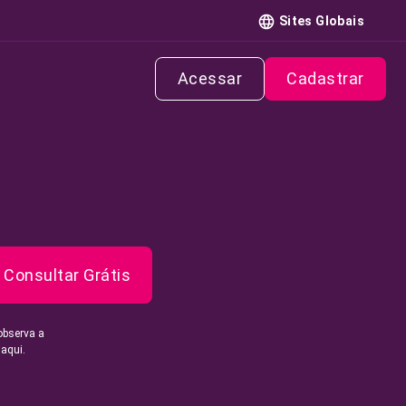
Sites Globais
Acessar
Cadastrar
Consultar Grátis
observa a
 aqui.