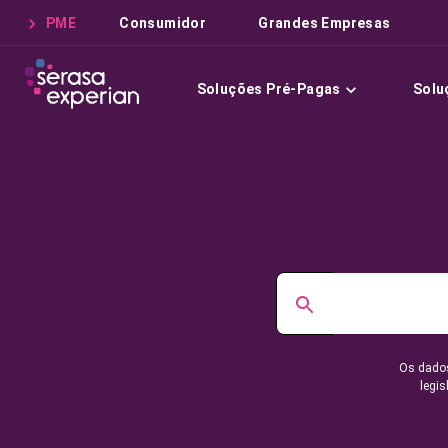
PME
Consumidor
Grandes Empresas
Soluções Pré-Pagas
Solu
Os dados
legis