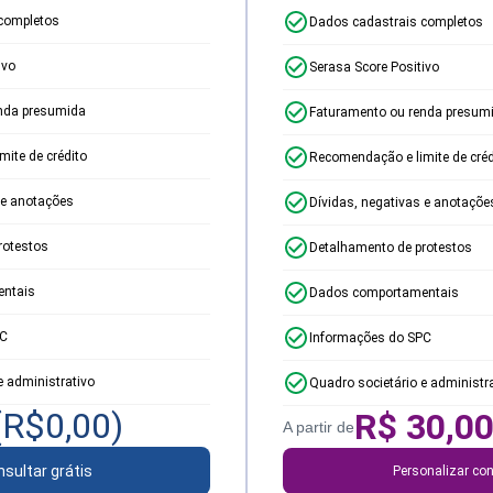
completos
Dados cadastrais completos
ivo
Serasa Score Positivo
nda presumida
Faturamento ou renda presum
ite de crédito
Recomendação e limite de créd
 e anotações
Dívidas, negativas e anotaçõe
rotestos
Detalhamento de protestos
ntais
Dados comportamentais
PC
Informações do SPC
e administrativo
Quadro societário e administr
(R$
0,00
)
R$
30,0
A partir de
sultar grátis
Personalizar con