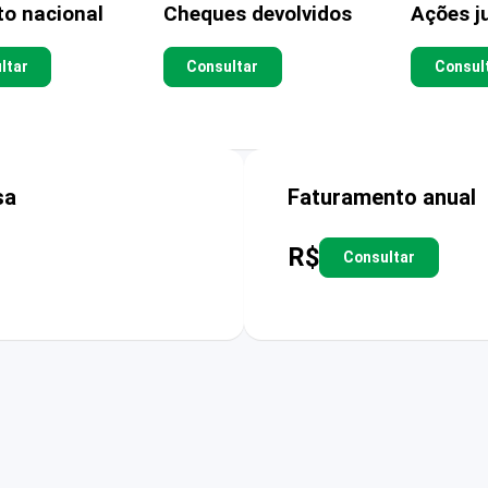
to nacional
Cheques devolvidos
Ações ju
ltar
Consultar
Consul
sa
Faturamento anual
R$
Consultar