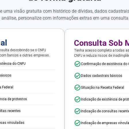
e uma visão gratuita com histórico de dívidas, dados cadastrai
 análise, personalize com informações extras em uma consulta
ial
Consulta Sob 
sulta descobrindo se o CNPJ
Tenha acesso completo a todas a
 com bancos e outras empresas.
CNPJ e reduza riscos de inadimplê
istência do CNPJ
Confirmação de existência do
básicos
Dados cadastrais básicos
a Federal
Situação na Receita Federal
ência de protestos
Indicação de existência de pro
ltas recentes
Indicação de consultas recent
esas vinculadas
Indicação de empresas vincul