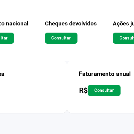
to nacional
Cheques devolvidos
Ações ju
ltar
Consultar
Consul
sa
Faturamento anual
R$
Consultar