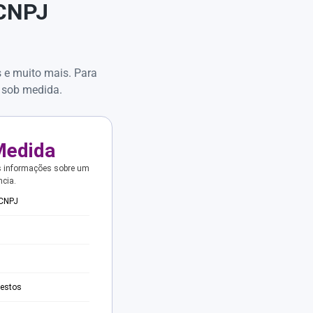
 CNPJ
s e muito mais. Para
 sob medida.
Medida
s informações sobre um
ncia.
 CNPJ
testos