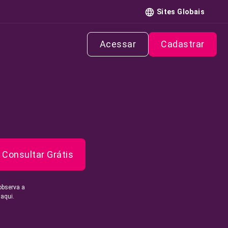
Sites Globais
Acessar
Cadastrar
Consultar Grátis
observa a
 aqui.