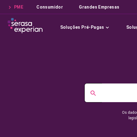
PME
Consumidor
Grandes Empresas
Soluções Pré-Pagas
Solu
Os dados
legis