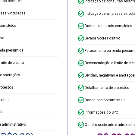
ltas recentes
Indicação de consultas recent
esas vinculadas
Indicação de empresas vincul
completos
Dados cadastrais completos
ivo
Serasa Score Positivo
nda presumida
Faturamento ou renda presum
ite de crédito
Recomendação e limite de créd
 e anotações
Dívidas, negativas e anotaçõe
rotestos
Detalhamento de protestos
ntais
Dados comportamentais
PC
Informações do SPC
e administrativo
Quadro societário e administr