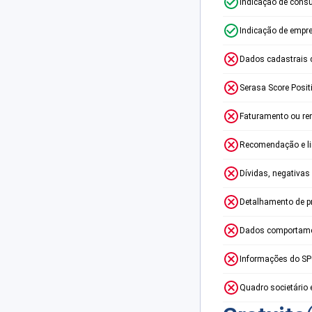
Indicação de consu
Indicação de empr
Dados cadastrais 
Serasa Score Posit
Faturamento ou re
Recomendação e lim
Dívidas, negativas
Detalhamento de p
Dados comportame
Informações do S
Quadro societário 