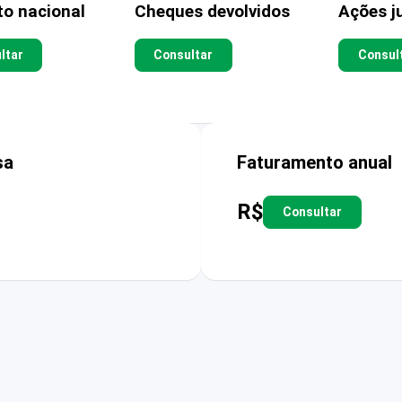
to nacional
Cheques devolvidos
Ações ju
ltar
Consultar
Consul
sa
Faturamento anual
R$
Consultar