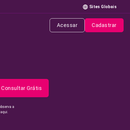
Sites Globais
Acessar
Cadastrar
Consultar Grátis
observa a
 aqui.