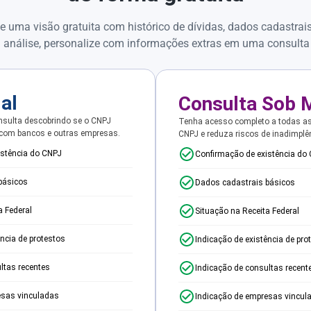
e uma visão gratuita com histórico de dívidas, dados cadastrai
 análise, personalize com informações extras em uma consulta
ial
Consulta Sob 
sulta descobrindo se o CNPJ
Tenha acesso completo a todas a
 com bancos e outras empresas.
CNPJ e reduza riscos de inadimplê
istência do CNPJ
Confirmação de existência do
básicos
Dados cadastrais básicos
a Federal
Situação na Receita Federal
ência de protestos
Indicação de existência de pro
ltas recentes
Indicação de consultas recent
esas vinculadas
Indicação de empresas vincul