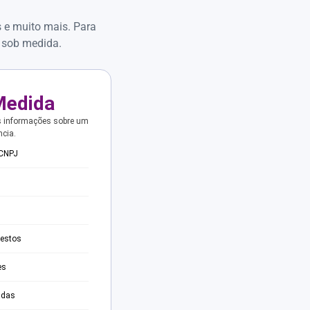
s e muito mais. Para
 sob medida.
Medida
s informações sobre um
ncia.
 CNPJ
testos
es
adas