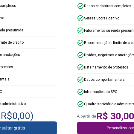
completos
Dados cadastrais completos
ivo
Serasa Score Positivo
nda presumida
Faturamento ou renda presum
ite de crédito
Recomendação e limite de créd
 e anotações
Dívidas, negativas e anotaçõe
rotestos
Detalhamento de protestos
ntais
Dados comportamentais
PC
Informações do SPC
e administrativo
Quadro societário e administr
(R$
0,00
)
R$
30,0
A partir de
sultar grátis
Personalizar con