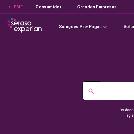
PME
Consumidor
Grandes Empresas
Soluções Pré-Pagas
Solu
Os dados
legis