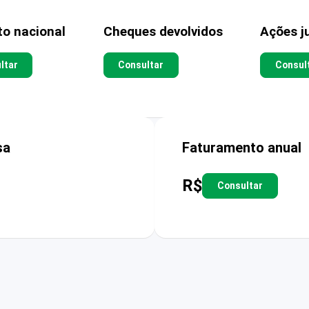
to nacional
Cheques devolvidos
Ações ju
ltar
Consultar
Consul
sa
Faturamento anual
R$
Consultar