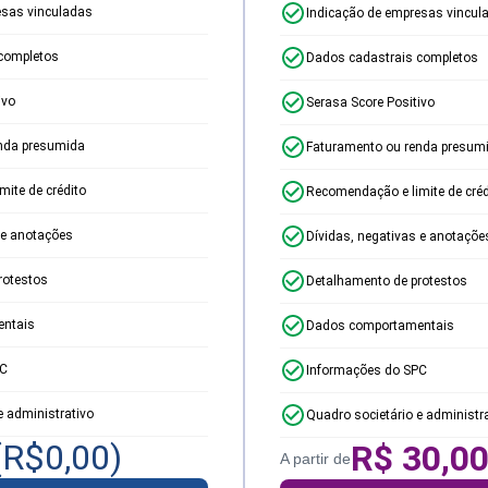
esas vinculadas
Indicação de empresas vincul
completos
Dados cadastrais completos
ivo
Serasa Score Positivo
nda presumida
Faturamento ou renda presum
ite de crédito
Recomendação e limite de créd
 e anotações
Dívidas, negativas e anotaçõe
rotestos
Detalhamento de protestos
ntais
Dados comportamentais
PC
Informações do SPC
e administrativo
Quadro societário e administr
(R$
0,00
)
R$
30,0
A partir de