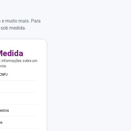
s e muito mais. Para
 sob medida.
Medida
s informações sobre um
ncia.
 CNPJ
testos
es