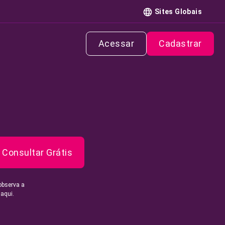
Sites Globais
Acessar
Cadastrar
Consultar Grátis
observa a
 aqui.