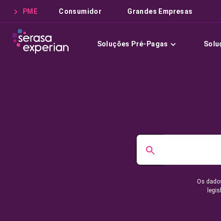
PME
Consumidor
Grandes Empresas
Soluções Pré-Pagas
Solu
Os dados
legis