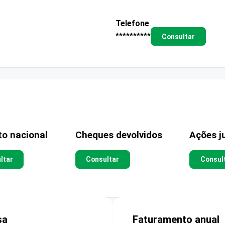
Telefone
**********
Consultar
to nacional
Cheques devolvidos
Ações ju
ltar
Consultar
Consul
sa
Faturamento anual