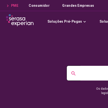
PME
Consumidor
Grandes Empresas
Soluções Pré-Pagas
Solu
Os dados
legis