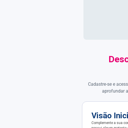
Desc
Cadastre-se e acess
aprofundar a
Visão Inic
Complemente a sua con
possui algum protesto