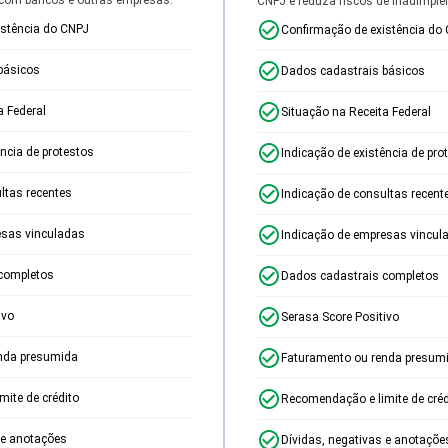
CNPJ e reduza riscos de inadimplê
istência do CNPJ
Confirmação de existência do
básicos
Dados cadastrais básicos
a Federal
Situação na Receita Federal
ência de protestos
Indicação de existência de pro
ltas recentes
Indicação de consultas recent
esas vinculadas
Indicação de empresas vincul
completos
Dados cadastrais completos
ivo
Serasa Score Positivo
nda presumida
Faturamento ou renda presum
ite de crédito
Recomendação e limite de créd
 e anotações
Dívidas, negativas e anotaçõe