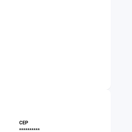
CEP
**********