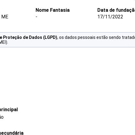
Nome Fantasia
Data de fundaçã
- ME
-
17/11/2022
de Proteção de Dados (LGPD)
, os dados pessoais estão sendo tratad
MEI).
rincipal
ão
secundária