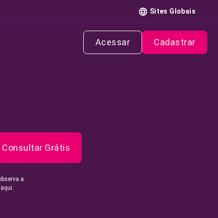
Sites Globais
Acessar
Cadastrar
Consultar Grátis
observa a
 aqui.