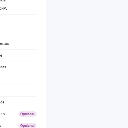
ncia.
 CNPJ
testos
es
adas
ida
ito
Opcional
s
Opcional