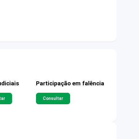
diciais
Participação em falência
tar
Consultar