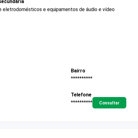
secundária
de eletrodomésticos e equipamentos de áudio e vídeo
Bairro
**********
Telefone
**********
Consultar