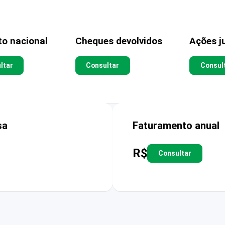
to nacional
Cheques devolvidos
Ações ju
ltar
Consultar
Consul
sa
Faturamento anual
R$
Consultar