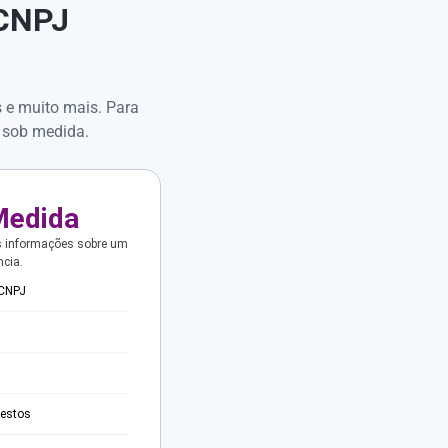
 CNPJ
s e muito mais. Para
 sob medida.
Medida
s informações sobre um
ncia.
 CNPJ
testos