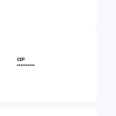
CEP
**********