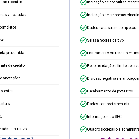
ltas recentes
Indicação de consultas recent
esas vinculadas
Indicação de empresas vincul
completos
Dados cadastrais completos
ivo
Serasa Score Positivo
nda presumida
Faturamento ou renda presum
ite de crédito
Recomendação e limite de créd
 e anotações
Dívidas, negativas e anotaçõe
rotestos
Detalhamento de protestos
ntais
Dados comportamentais
PC
Informações do SPC
e administrativo
Quadro societário e administr