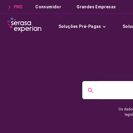
PME
Consumidor
Grandes Empresas
Soluções Pré-Pagas
Solu
Os dados
legis