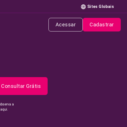
Sites Globais
Acessar
Cadastrar
Consultar Grátis
observa a
 aqui.