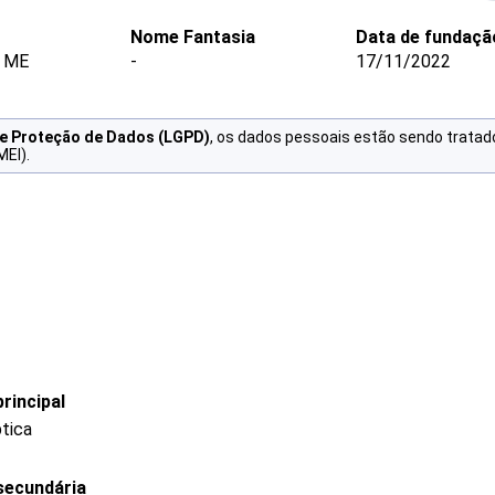
Nome Fantasia
Data de fundaçã
 ME
-
17/11/2022
de Proteção de Dados (LGPD)
, os dados pessoais estão sendo tratad
MEI).
rincipal
ptica
secundária