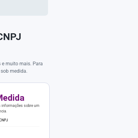
 CNPJ
s e muito mais. Para
 sob medida.
Medida
s informações sobre um
ncia.
 CNPJ