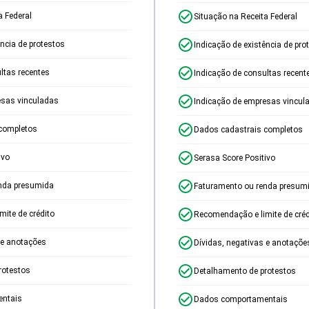
a Federal
Situação na Receita Federal
ência de protestos
Indicação de existência de pro
ltas recentes
Indicação de consultas recent
esas vinculadas
Indicação de empresas vincul
completos
Dados cadastrais completos
ivo
Serasa Score Positivo
nda presumida
Faturamento ou renda presum
ite de crédito
Recomendação e limite de créd
 e anotações
Dívidas, negativas e anotaçõe
rotestos
Detalhamento de protestos
ntais
Dados comportamentais