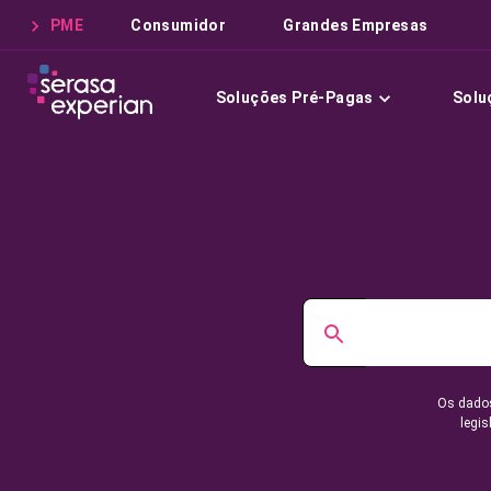
PME
Consumidor
Grandes Empresas
Soluções Pré-Pagas
Solu
Os dados
legis