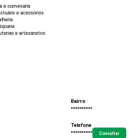
 e ourivesaria
stuário e acessórios
lheria
ojoaria
uterias e artesanatos
Bairro
**********
Telefone
**********
Consultar