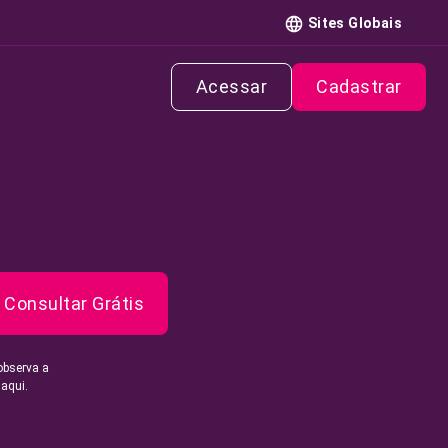
Sites Globais
Acessar
Cadastrar
Consultar Grátis
observa a
 aqui.