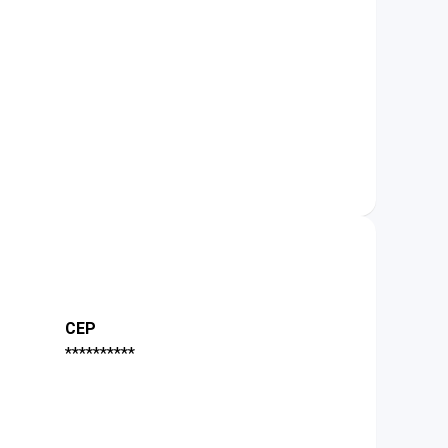
CEP
**********