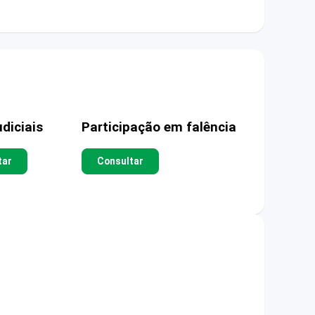
diciais
Participação em falência
tar
Consultar