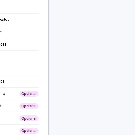
testos
es
adas
ida
ito
Opcional
s
Opcional
Opcional
Opcional