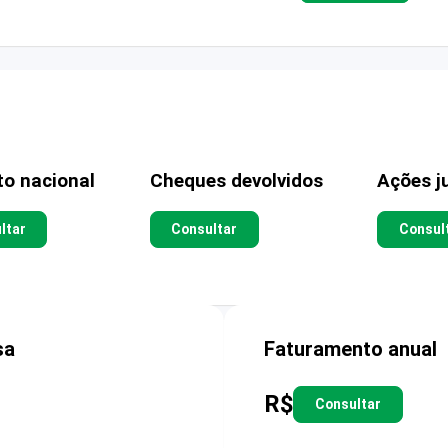
to nacional
Cheques devolvidos
Ações ju
ltar
Consultar
Consul
sa
Faturamento anual
R$
Consultar