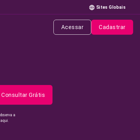
Sites Globais
Acessar
Cadastrar
Consultar Grátis
observa a
 aqui.