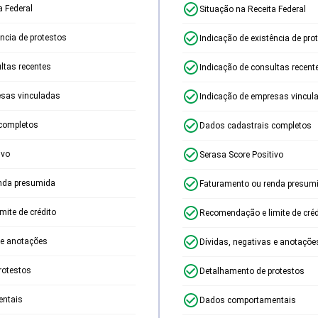
a Federal
Situação na Receita Federal
ência de protestos
Indicação de existência de pro
ltas recentes
Indicação de consultas recent
esas vinculadas
Indicação de empresas vincul
completos
Dados cadastrais completos
ivo
Serasa Score Positivo
nda presumida
Faturamento ou renda presum
ite de crédito
Recomendação e limite de créd
 e anotações
Dívidas, negativas e anotaçõe
rotestos
Detalhamento de protestos
ntais
Dados comportamentais