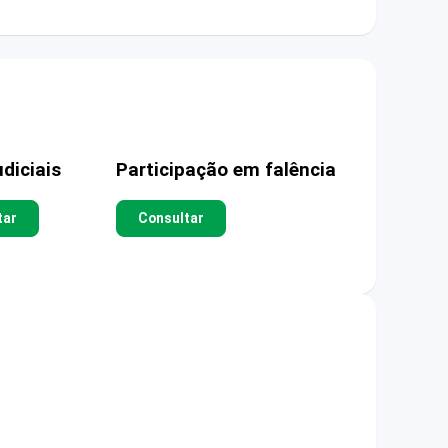
diciais
Participação em falência
tar
Consultar