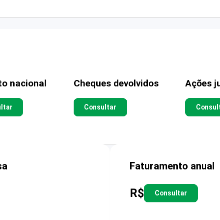
to nacional
Cheques devolvidos
Ações ju
ltar
Consultar
Consul
sa
Faturamento anual
R$
Consultar