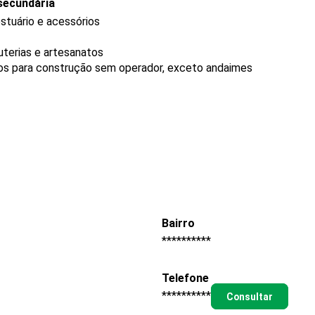
secundária
stuário e acessórios
uterias e artesanatos
os para construção sem operador, exceto andaimes
Bairro
**********
Telefone
**********
Consultar