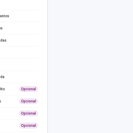
testos
es
adas
ida
ito
Opcional
s
Opcional
Opcional
Opcional