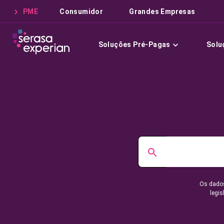
PME
Consumidor
Grandes Empresas
Soluções Pré-Pagas
Solu
Os dados
legis