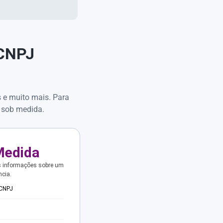
 CNPJ
s e muito mais. Para
 sob medida.
Medida
s informações sobre um
ncia.
 CNPJ