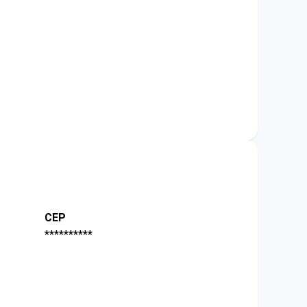
CEP
**********